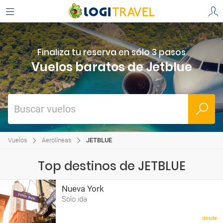
Finaliza tu reserva en sólo 3 pasos
Vuelos baratos de Jetblue
Buscar vuelos
Vuelos
Aerolíneas
JETBLUE
Top destinos de JETBLUE
Nueva York
Solo ida
desde