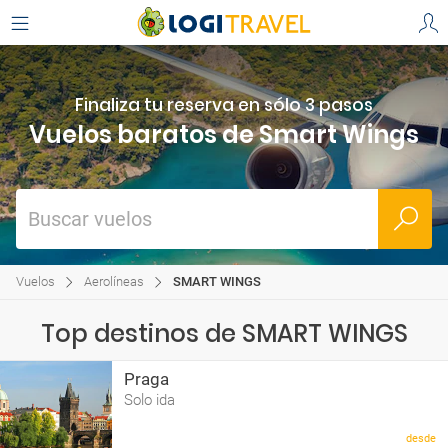
Finaliza tu reserva en sólo 3 pasos
Vuelos baratos de Smart Wings
Buscar vuelos
Vuelos
Aerolíneas
SMART WINGS
Top destinos de SMART WINGS
Praga
Solo ida
desde