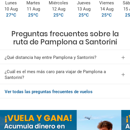
Lunes
Martes
Miércoles
Jueves
Viernes
Sáb
10 Aug
11 Aug
12 Aug
13 Aug
14 Aug
15 
27ºC
25ºC
25ºC
25ºC
25ºC
25
Preguntas frecuentes sobre la
ruta de Pamplona a Santorini
¿Qué distancia hay entre Pamplona y Santorini?
¿Cuál es el mes más caro para viajar de Pamplona a
Santorini?
Ver todas las preguntas frecuentes de vuelos