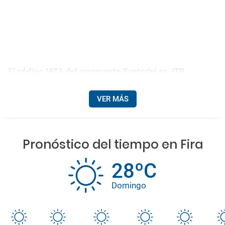
El código IATA del aeropuerto Santorini es JTR
VER MÁS
Pronóstico del tiempo en Fira
28ºC
Domingo