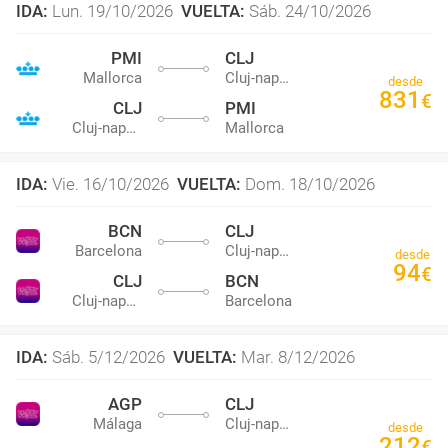
IDA
:
Lun. 19/10/2026
VUELTA
:
Sáb. 24/10/2026
PMI
CLJ
Mallorca
Cluj-napoca
desde
831
€
CLJ
PMI
Cluj-napoca
Mallorca
IDA
:
Vie. 16/10/2026
VUELTA
:
Dom. 18/10/2026
BCN
CLJ
Barcelona
Cluj-napoca
desde
94
€
CLJ
BCN
Cluj-napoca
Barcelona
IDA
:
Sáb. 5/12/2026
VUELTA
:
Mar. 8/12/2026
AGP
CLJ
Málaga
Cluj-napoca
desde
212
€