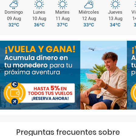
Domingo
Lunes
Martes
Miércoles
Jueves
Vi
09 Aug
10 Aug
11 Aug
12 Aug
13 Aug
1
32ºC
36ºC
37ºC
33ºC
34ºC
Preguntas frecuentes sobre