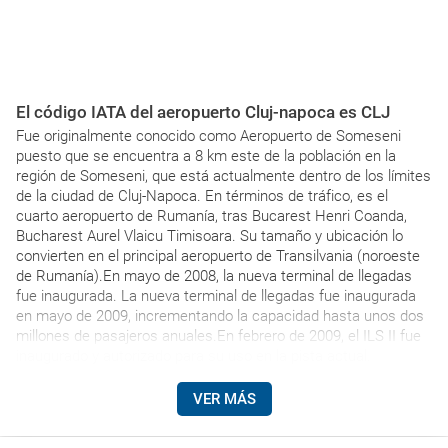
El código IATA del aeropuerto Cluj-napoca es CLJ
Fue originalmente conocido como Aeropuerto de Someseni
puesto que se encuentra a 8 km este de la población en la
región de Someseni, que está actualmente dentro de los límites
de la ciudad de Cluj-Napoca. En términos de tráfico, es el
cuarto aeropuerto de Rumanía, tras Bucarest Henri Coanda,
Bucharest Aurel Vlaicu Timisoara. Su tamaño y ubicación lo
convierten en el principal aeropuerto de Transilvania (noroeste
de Rumanía).En mayo de 2008, la nueva terminal de llegadas
fue inaugurada. La nueva terminal de llegadas fue inaugurada
en mayo de 2009, incrementando la capacidad hasta unos dos
millones de pasajeros anuales.En febrero de 2009, el ILS II fue
inaugurado y autorizado para su uso en la pista actual.
VER MÁS