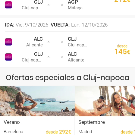
CLJ
AGP
Cluj-napoca
Málaga
IDA
:
Vie. 9/10/2026
VUELTA
:
Lun. 12/10/2026
ALC
CLJ
Alicante
Cluj-napoca
desde
145
€
CLJ
ALC
Cluj-napoca
Alicante
Ofertas especiales a Cluj-napoca
Verano
Septiembre
292€
Barcelona
Madrid
desde
desde