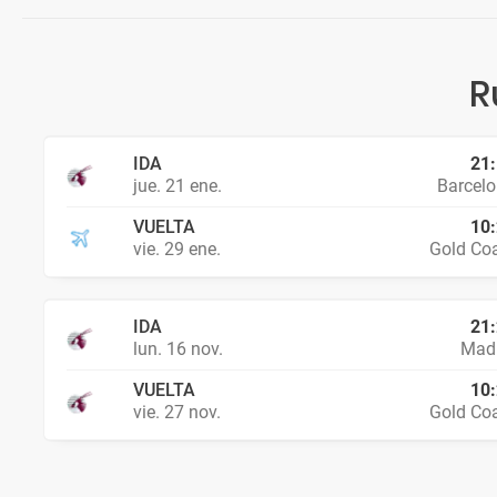
R
IDA
21
jue. 21 ene.
Barcel
VUELTA
10
vie. 29 ene.
Gold Co
IDA
21
lun. 16 nov.
Madr
VUELTA
10
vie. 27 nov.
Gold Co