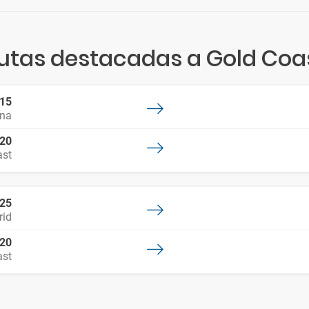
utas destacadas a Gold Coa
:15
ona
:20
ast
:25
id
:20
ast