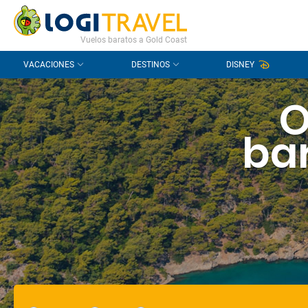
CONTACTO
PREGUNTAS FRECUENTES
Vuelos baratos a Gold Coast
VACACIONES
DESTINOS
DISNEY
O
bar