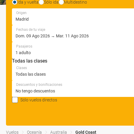
Ida y vuelta
Sólo ida
Multidestino
Origen
Fechas de tu viaje
Pasajeros
Todas las clases
Clases
Descuentos y bonificaciones
Sólo vuelos directos
Vuelos
Oceanía
Australia
Gold Coast