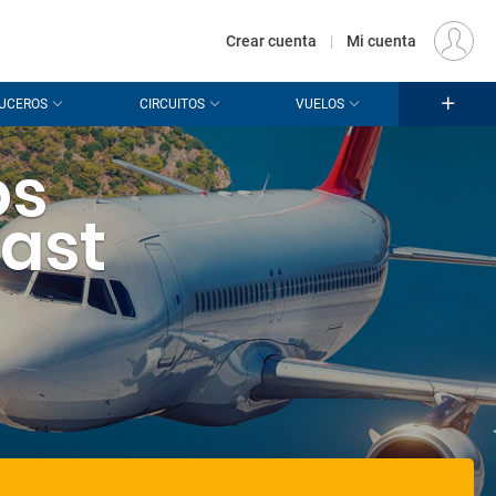
€
Origen
MADRID (MAD)
ES
EUR
Crear cuenta
|
Mi cuenta
UCEROS
CIRCUITOS
VUELOS
os
ast