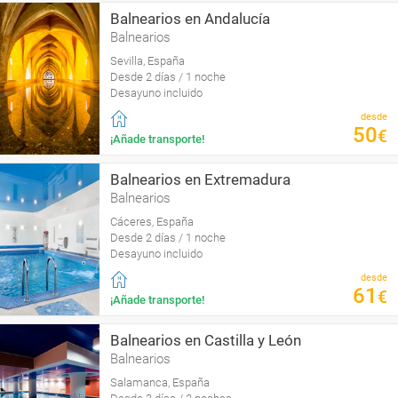
Balnearios en Andalucía
Balnearios
Sevilla, España
Desde 2 días / 1 noche
Desayuno incluido
desde
50
€
¡Añade transporte!
Balnearios en Extremadura
Balnearios
Cáceres, España
Desde 2 días / 1 noche
Desayuno incluido
desde
61
€
¡Añade transporte!
Balnearios en Castilla y León
Balnearios
Salamanca, España