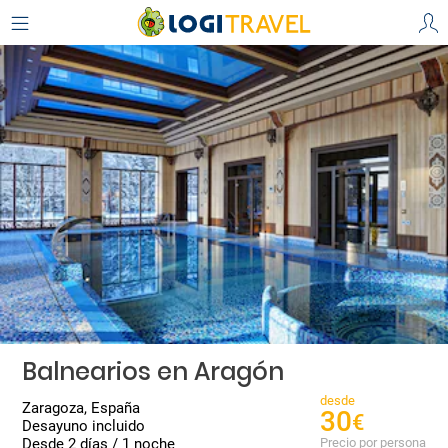
Balnearios en Aragón
desde
Zaragoza, España
30
€
Desayuno incluido
Desde 2 días / 1 noche
Precio por persona