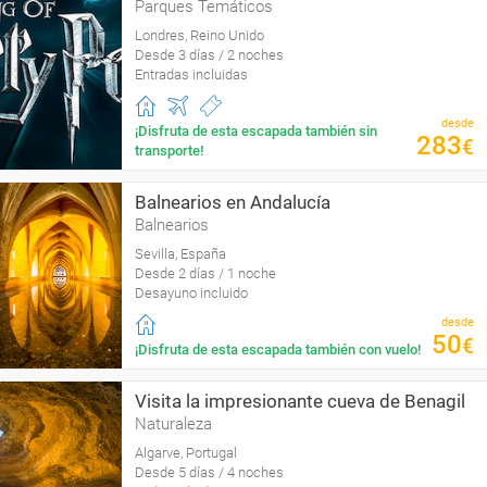
Parques Temáticos
Londres, Reino Unido
Desde 3 días / 2 noches
Entradas incluidas
desde
¡Disfruta de esta escapada también sin
283
€
transporte!
Balnearios en Andalucía
Balnearios
Sevilla, España
Desde 2 días / 1 noche
Desayuno incluido
desde
50
€
¡Disfruta de esta escapada también con vuelo!
Visita la impresionante cueva de Benagil
Naturaleza
Algarve, Portugal
Desde 5 días / 4 noches