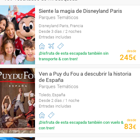
Siente la magia de Disneyland Paris
Parques Temáticos
Disneyland Paris, Francia
Desde 3 días / 2 noches
Entradas incluidas
desde
¡Disfruta de esta escapada también sin
245
€
transporte & con tren!
Ven a Puy du Fou a descubrir la historia
de España
Parques Temáticos
Toledo, España
Desde 2 días / 1 noche
Entradas incluidas
desde
¡Disfruta de esta escapada también con vuelo &
83
€
con tren!