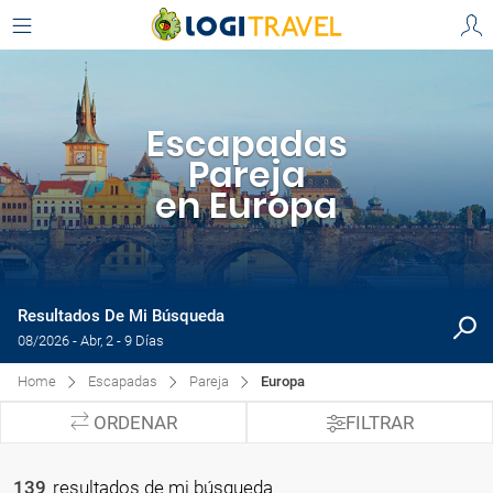
Escapadas
Pareja
en Europa
Resultados De Mi Búsqueda
08/2026 - Abr, 2 - 9 Días
Home
Escapadas
Pareja
Europa
ORDENAR
FILTRAR
139
resultados de mi búsqueda