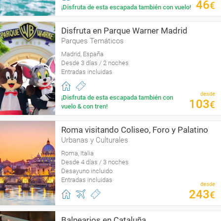
46
€
¡Disfruta de esta escapada también con vuelo!
Disfruta en Parque Warner Madrid
Parques Temáticos
Madrid, España
Desde 3 días / 2 noches
Entradas incluidas
desde
¡Disfruta de esta escapada también con
103
€
vuelo & con tren!
Roma visitando Coliseo, Foro y Palatino
Urbanas y Culturales
Roma, Italia
Desde 4 días / 3 noches
Desayuno incluido
Entradas incluidas
desde
243
€
Balnearios en Cataluña