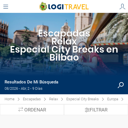
Escapadas
Relax
Especial City Breaks en
Bilbao
Resultados De Mi Búsqueda
08/2026 - Abr, 2 - 9 Días
Home
Escapadas
Relax
Especial City Breaks
Europa
ORDENAR
FILTRAR