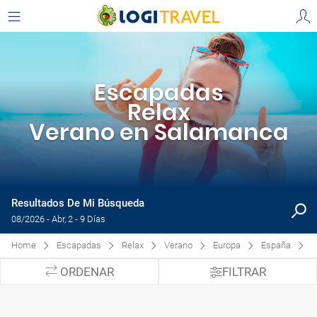
Escapadas
Relax
Verano en Salamanca
Resultados De Mi Búsqueda
08/2026 - Abr, 2 - 9 Días
Home
Escapadas
Relax
Verano
Europa
España
S
ORDENAR
FILTRAR