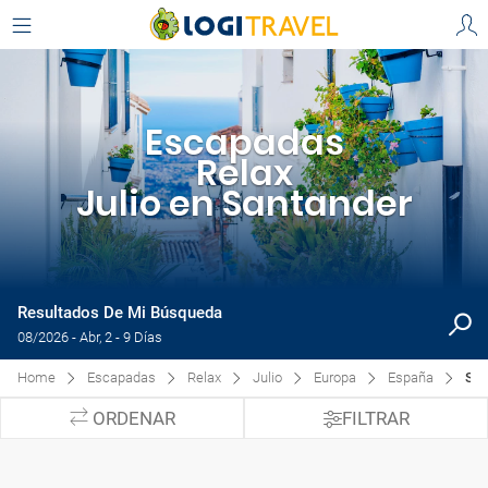
Escapadas
Relax
Julio en Santander
Resultados De Mi Búsqueda
08/2026 - Abr, 2 - 9 Días
Home
Escapadas
Relax
Julio
Europa
España
San
ORDENAR
FILTRAR