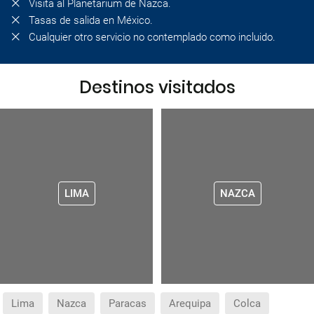
Visita al Planetarium de Nazca.
Tasas de salida en México.
Cualquier otro servicio no contemplado como incluido.
Destinos visitados
LIMA
NAZCA
Lima
Nazca
Paracas
Arequipa
Colca