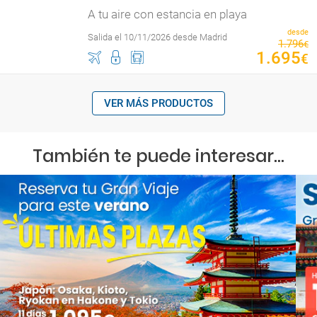
A tu aire con estancia en playa
desde
Salida el 10/11/2026 desde Madrid
1
.
796
€
1
.
695
€
VER MÁS PRODUCTOS
También te puede interesar...