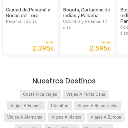
Ciudad de Panamá y
Bogotá, Cartagena de
Bog
Bocas del Toro
Indias y Panamá
Ind
Pa
Panamá, 10 días
Colombia y Panamá, 12
Col
días
días
desde
desde
2
.
395
2
.
595
€
€
Nuestros Destinos
Costa Rica Viajes
Viajes A Punta Cana
Viajes A Francia
Circuitos
Viajes A Reino Unido
Viajes A Alemania
Viajes A Irlanda
Viajes A Europa