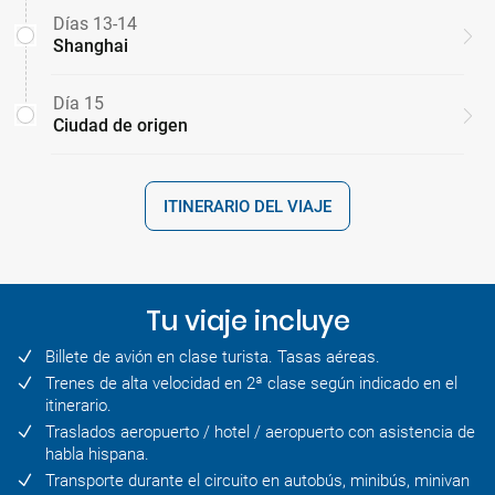
Días 13-14
Shanghai
Día 15
Ciudad de origen
ITINERARIO DEL VIAJE
Tu viaje incluye
Billete de avión en clase turista. Tasas aéreas.
Trenes de alta velocidad en 2ª clase según indicado en el
itinerario.
Traslados aeropuerto / hotel / aeropuerto con asistencia de
habla hispana.
Transporte durante el circuito en autobús, minibús, minivan