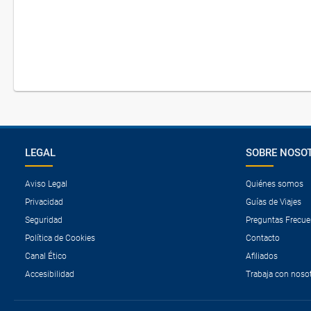
LEGAL
SOBRE NOSO
Aviso Legal
Quiénes somos
Privacidad
Guías de Viajes
Seguridad
Preguntas Frecue
Política de Cookies
Contacto
Canal Ético
Afiliados
Accesibilidad
Trabaja con noso