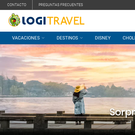
CONTACTO
PREGUNTAS FRECUENTES
VACACIONES
DESTINOS
DISNEY
CHOL
Sorpr