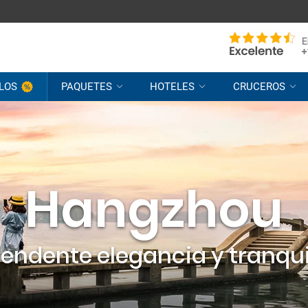
LOS
PAQUETES
HOTELES
CRUCEROS
Hangzhou
endente elegancia y tranqu