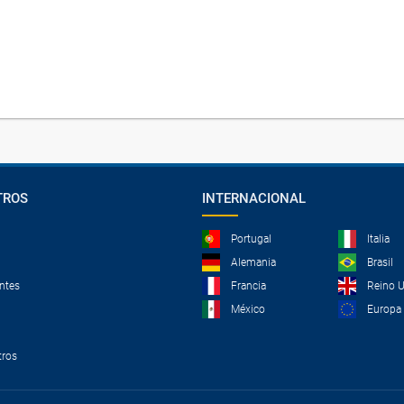
TROS
INTERNACIONAL
Portugal
Italia
Alemania
Brasil
ntes
Francia
Reino 
México
Europa
tros