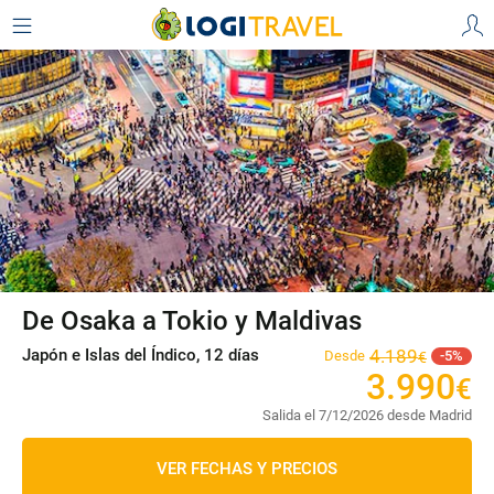
De Osaka a Tokio y Maldivas
Japón e Islas del Índico, 12 días
4
.
189
Desde
5
€
3
.
990
€
Salida el 7/12/2026 desde Madrid
VER FECHAS Y PRECIOS