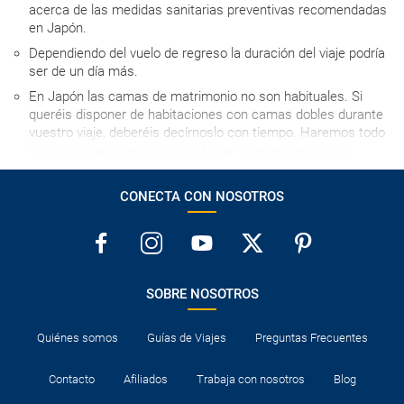
acerca de las medidas sanitarias preventivas recomendadas
en Japón.
Dependiendo del vuelo de regreso la duración del viaje podría
ser de un día más.
En Japón las camas de matrimonio no son habituales. Si
queréis disponer de habitaciones con camas dobles durante
vuestro viaje, deberéis decírnoslo con tiempo. Haremos todo
lo posible para que podáis disfrutar de ellas, pero no os
podremos asegurar su utilización con antelación en ningún
caso; siempre estarán sujetas a disponibilidad a la llegada a
CONECTA CON NOSOTROS
cada uno de los hoteles. Las habitaciones individuales
pueden ser, en algunos casos, de un tamaño inferior a las
habitaciones dobles.
Generalmente no se aceptan personas con tatuajes en los
onsen por motivos culturales. En caso de que sean tatuajes
SOBRE NOSOTROS
pequeños podrían taparse con gasas, pero no se garantiza el
acceso si los tatuajes son grandes.
Quiénes somos
Guías de Viajes
Preguntas Frecuentes
Si tu reserva incluye alojamiento en un ryokan, ten en cuenta
que puede tener una configuración tradicional, con futones, o
Contacto
Afiliados
Trabaja con nosotros
Blog
semi-occidental, con camas, dependiendo del ryokan.