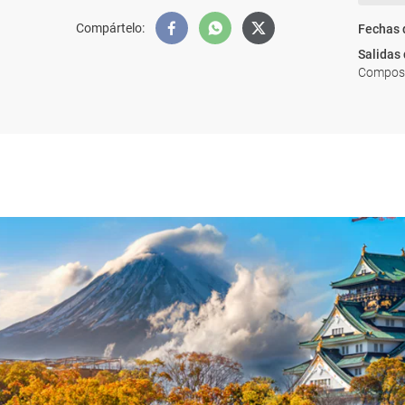
Compártelo
:
Fechas 
Salidas
Composte