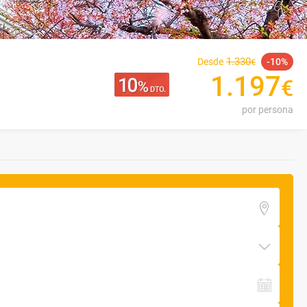
1
.
330
Desde
10
€
1
.
197
€
por persona