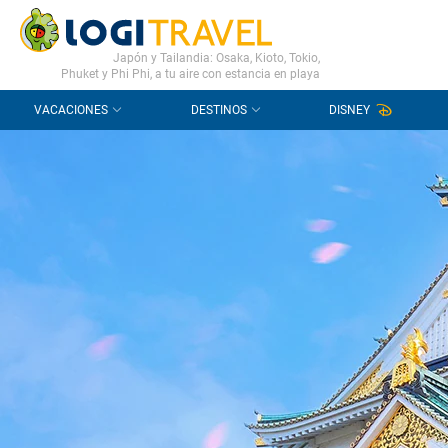
CONTACTO
PREGUNTAS FRECUENTES
Japón y Tailandia: Osaka, Kioto, Tokio,
Phuket y Phi Phi, a tu aire con estancia en playa
VACACIONES
DESTINOS
DISNEY