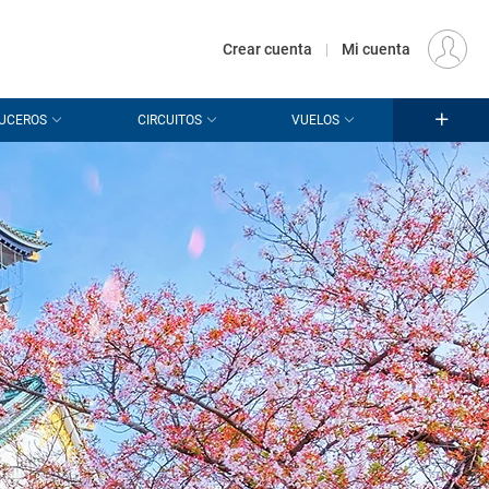
€
Origen
MADRID (MAD)
ES
EUR
Crear cuenta
|
Mi cuenta
UCEROS
CIRCUITOS
VUELOS