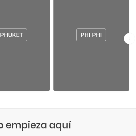
PHUKET
PHI PHI
o
empieza aquí