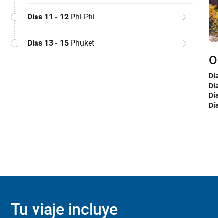
Días 11 - 12
Phi Phi
Días 13 - 15
Phuket
O
K
T
P
P
P
Dí
Día
Día
Día
Día
Día
Dí
Al
Al
sel
Al
Al
Dí
Día
Día
Día
Dí
Dí
Día
Dí
Tu viaje incluye