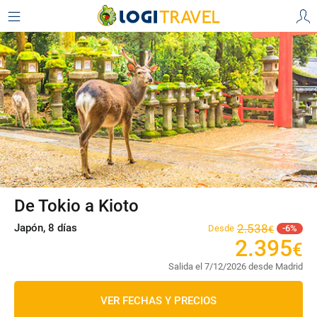
De Tokio a Kioto
Japón, 8 días
2
.
538
Desde
6
€
2
.
395
€
Salida el 7/12/2026 desde Madrid
VER FECHAS Y PRECIOS