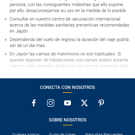
persona, con las consiguientes molestias que ello supone,
por ello, desaconsejamos su uso en la medida de lo posible.
Consultar en vuestro centro de vacunación internacional
acerca de las medidas sanitarias preventivas recomendadas
en Japón.
Dependiendo del vuelo de regreso la duración del viaje podría
ser de un día más.
En Japón las camas de matrimonio no son habituales. Si
queréis disponer de habitaciones con camas dobles durante
vuestro viaje, deberéis decírnoslo con tiempo. Haremos todo
lo posible para que podáis disfrutar de ellas, pero no os
podremos asegurar su utilización con antelación en ningún
caso; siempre estarán sujetas a disponibilidad a la llegada a
CONECTA CON NOSOTROS
cada uno de los hoteles. Las habitaciones individuales
pueden ser, en algunos casos, de un tamaño inferior a las
habitaciones dobles.
Generalmente no se aceptan personas con tatuajes en los
onsen por motivos culturales. En caso de que sean tatuajes
SOBRE NOSOTROS
pequeños podrían taparse con gasas, pero no se garantiza el
acceso si los tatuajes son grandes.
Quiénes somos
Guías de Viajes
Preguntas Frecuentes