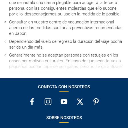
que se instala una cama plegable para acoger a la tercera
persona, con las consiguientes molestias que ello supone,
por ello, desaconsejamos su uso en la medida de lo posible.
Consultar en vuestro centro de vacunación internacional
acerca de las medidas sanitarias preventivas recomendadas
en Japón.
Dependiendo del vuelo de regreso la duración del viaje podría
ser de un día más.
Generalmente no se aceptan personas con tatuajes en los
onsen por motivos culturales. En caso de que sean tatuajes
pequeños podrían taparse con gasas, pero no se garantiza el
acceso si los tatuajes son grandes.
MUY IMPORTANTE ACERCA DEL JAPAN RAIL PASS: podéis
acceder a la compra y toda la información sobre el mismo en
CONECTA CON NOSOTROS
la web: http://www.jrpass.com. No se puede realizar la
compra del Japan Rail Pass con más de tres meses de
antelación a la realización del primer tramo en tren.
Las habitaciones triples en Asia son generalmente
habitaciones con dos camas individuales o una doble, en las
SOBRE NOSOTROS
que se instala una cama plegable para acoger a la tercera