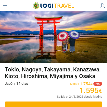
Tokio, Nagoya, Takayama, Kanazawa,
Kioto, Hiroshima, Miyajima y Osaka
Japón, 14 días
1
.
754
Desde
9
€
1
.
595
€
Salida el 24/8/2026 desde Madrid