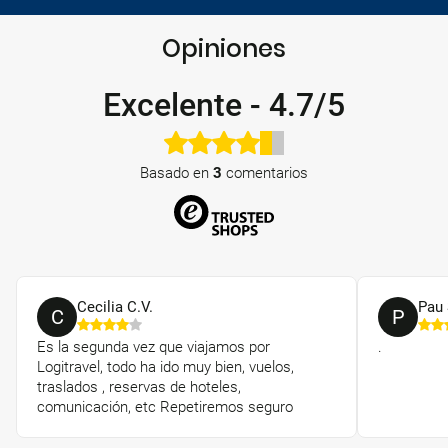
Opiniones
Excelente
-
4.7/5
Basado en
3
comentarios
Cecilia C.V.
Pau 
C
P
Es la segunda vez que viajamos por
.
Logitravel, todo ha ido muy bien, vuelos,
traslados , reservas de hoteles,
comunicación, etc Repetiremos seguro