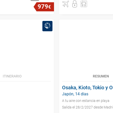
979
€
ITINERARIO
RESUMEN
Osaka, Kioto, Tokio y 
Japón, 14 días
A tu aire con estancia en playa
Salida el 28/2/2027 desde Madr