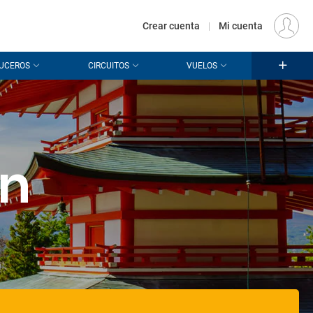
€
Origen
MADRID (MAD)
ES
EUR
Crear cuenta
|
Mi cuenta
UCEROS
CIRCUITOS
VUELOS
ón