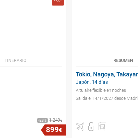
ITINERARIO
RESUMEN
Tokio, Nagoya, Takaya
Japón, 14 días
A tu aire flexible en noches
Salida el 14/1/2027 desde Madr
1
.
249
€
28
899
€