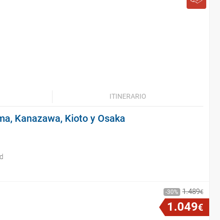
ITINERARIO
ma, Kanazawa, Kioto y Osaka
id
1
.
489
€
30
1
.
049
€