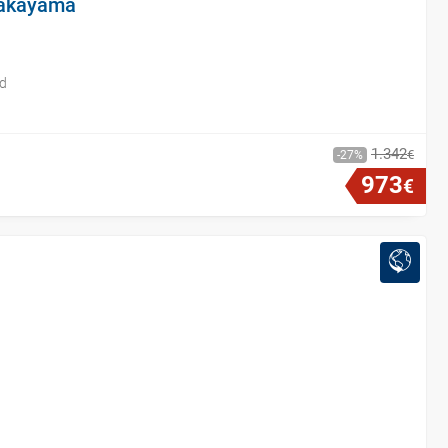
 Takayama
id
1
.
342
€
27
973
€