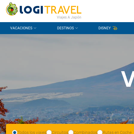
CONTACTO
PREGUNTAS FRECUENTES
Viajes A Japón
VACACIONES
DESTINOS
DISNEY
V
Todos los viajes
Circuitos
Combinados
Rutas en Coche