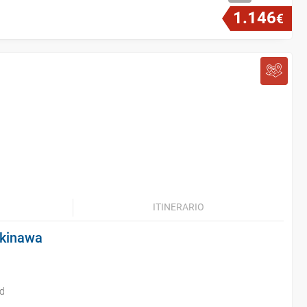
1
.
146
€
ITINERARIO
Okinawa
id