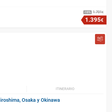
1
.
701
€
18
1
.
395
€
ITINERARIO
 Hiroshima, Osaka y Okinawa