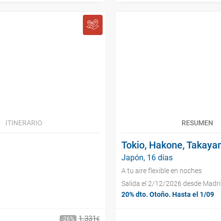
ITINERARIO
RESUMEN
Tokio, Hakone, Takaya
Japón, 16 días
A tu aire flexible en noches
Salida el 2/12/2026 desde Madr
20% dto. Otoño. Hasta el 1/09
1
.
331
€
26