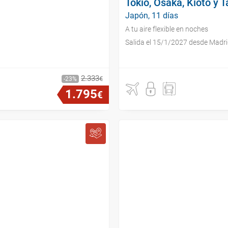
Tokio, Osaka, Kioto y
Japón, 11 días
A tu aire flexible en noches
Salida el 15/1/2027 desde Madr
2
.
333
€
23
1
.
795
€