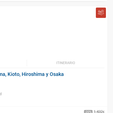
ITINERARIO
ma, Kioto, Hiroshima y Osaka
id
1
.
432
€
20