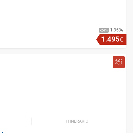
1
.
958
€
24
1
.
495
€
ITINERARIO