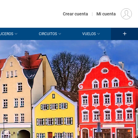
€
Origen
MADRID (MAD)
ES
EUR
Crear cuenta
|
Mi cuenta
UCEROS
CIRCUITOS
VUELOS