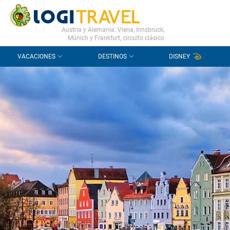
CONTACTO
PREGUNTAS FRECUENTES
Austria y Alemania: Viena, Innsbruck,
Múnich y Frankfurt, circuito clásico
VACACIONES
DESTINOS
DISNEY