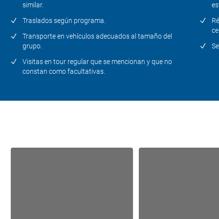
similar.
es
Traslados según programa.
Ré
ce
Transporte en vehículos adecuados al tamaño del
grupo.
Se
Visitas en tour regular que se mencionan y que no
constan como facultativas.