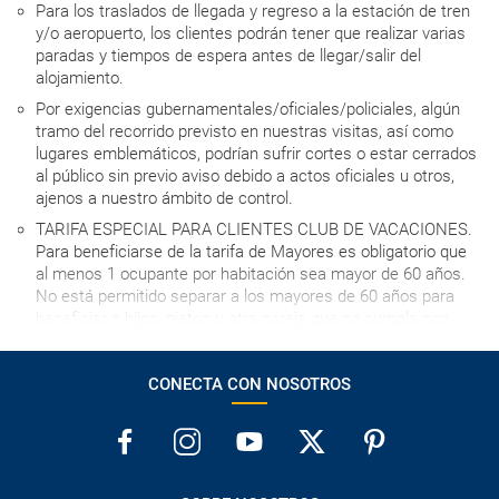
Para los traslados de llegada y regreso a la estación de tren
y/o aeropuerto, los clientes podrán tener que realizar varias
paradas y tiempos de espera antes de llegar/salir del
alojamiento.
Por exigencias gubernamentales/oficiales/policiales, algún
tramo del recorrido previsto en nuestras visitas, así como
lugares emblemáticos, podrían sufrir cortes o estar cerrados
al público sin previo aviso debido a actos oficiales u otros,
ajenos a nuestro ámbito de control.
TARIFA ESPECIAL PARA CLIENTES CLUB DE VACACIONES.
Para beneficiarse de la tarifa de Mayores es obligatorio que
al menos 1 ocupante por habitación sea mayor de 60 años.
No está permitido separar a los mayores de 60 años para
beneficiar a hijos, nietos u otra pareja que no cumpla con
esta condición. En el caso de no cumplir estos requisitos, el
hotel podrá pedir a los clientes pago directo de la diferencia
CONECTA CON NOSOTROS
de tarifa antes de alojarse.
Asistencia para emergencias en destino 24 hrs: + 34 91 291
84 36. Whatsapp: +34 630 79 46 15.