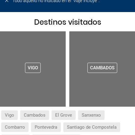
Todo aquello no indicado en el “viaje incluye”.
Destinos visitados
VIGO
CAMBADOS
Vigo
Cambados
El Grove
Sanxenxo
Combarro
Pontevedra
Santiago de Compostela