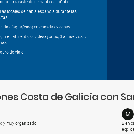
nductor/asistente de habla española.
ías locales de habla española durante las
sitas.
bidas (agua/vino) en comidas y cenas.
gimen alimenticio: 7 desayunos, 3 almuerzos, 7
nas.
guro de viaje.
nes Costa de Galicia con S
M
to y muy organizado,
Bien c
explic