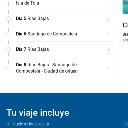
Isla de Toja
Día 5
Rías Bajas
C
V
R
P
R
S
R
R
Día 6
Santiago de Compostela
Dí
Dí
Dí
Dí
Dí
Dí
Dí
Dí
alo
el 
Con
si
Reg
Mar
rec
Día 7
Rías Bajas
hid
ent
Pue
inc
Reg
una
pri
Día 8
Rías Bajas - Santiago de
Compostela - Ciudad de origen
Tu viaje incluye
Vuelo de ida y vuelta.
Pa