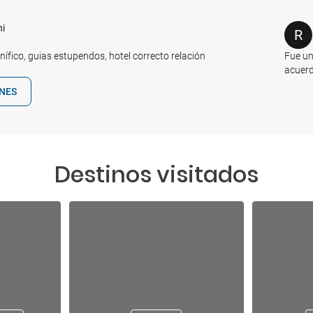
ni
R
nífico, guias estupendos, hotel correcto relación
Fue un
acuerd
ONES
Destinos visitados