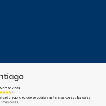
antiago
Montse Viñas
alidad precio, creo que se podrían visitar más cosas y las guías
ar más cosas.