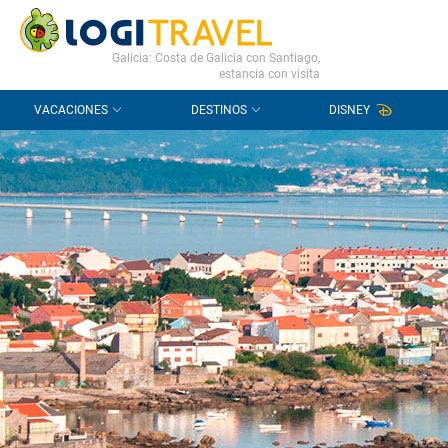
CONTACTO
PREGUNTAS FRECUENTES
Galicia: Costa de Galicia con Santiago,
estancia con visita
VACACIONES
DESTINOS
DISNEY