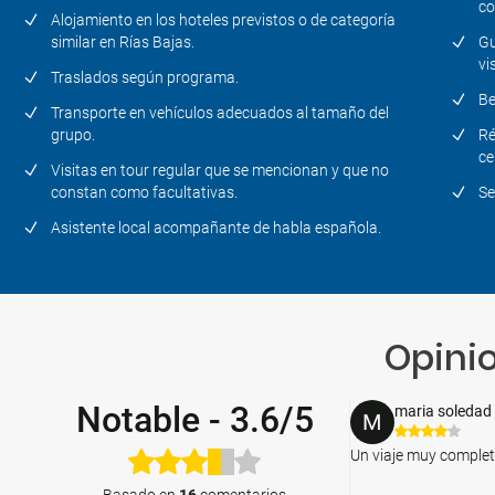
co
Alojamiento en los hoteles previstos o de categoría
similar en Rías Bajas.
Gu
vi
Traslados según programa.
Be
Transporte en vehículos adecuados al tamaño del
grupo.
Ré
ce
Visitas en tour regular que se mencionan y que no
constan como facultativas.
Se
Asistente local acompañante de habla española.
Opinio
Notable
-
3.6/5
maria soledad
M
Un viaje muy comple