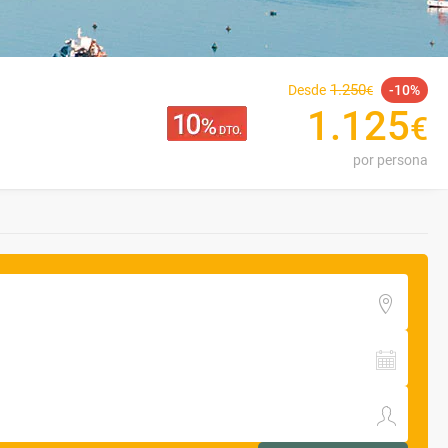
1
.
250
Desde
10
€
1
.
125
€
por persona