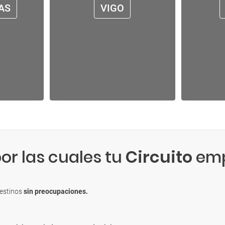
AS
VIGO
or las cuales tu
Circuito
emp
destinos
sin preocupaciones.