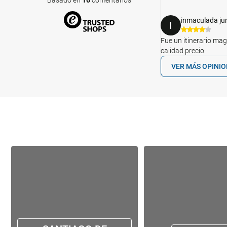
Basado en
16
comentarios
inmaculada ju
I
Fue un itinerario mag
calidad precio
VER MÁS OPINI