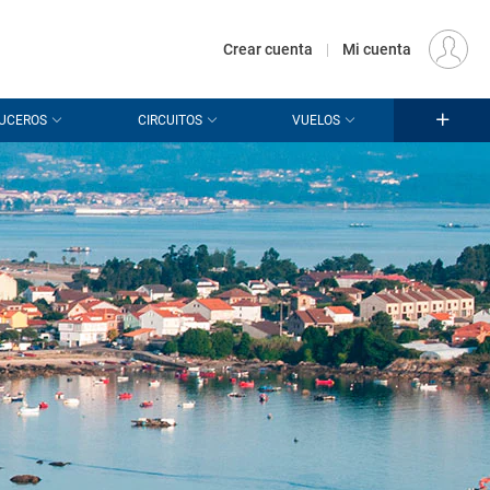
€
Origen
MADRID (MAD)
ES
EUR
Crear cuenta
|
Mi cuenta
UCEROS
CIRCUITOS
VUELOS