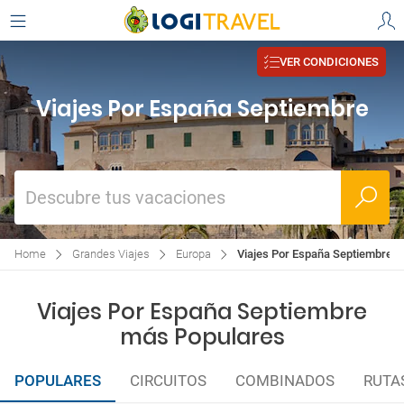
VER CONDICIONES
Viajes Por España Septiembre
Descubre tus vacaciones
Home
Grandes Viajes
Europa
Viajes Por España Septiembre
Viajes Por España Septiembre
más Populares
POPULARES
CIRCUITOS
COMBINADOS
RUTA