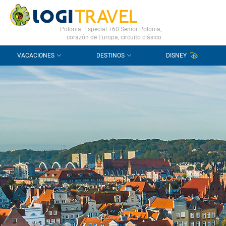
CONTACTO
PREGUNTAS FRECUENTES
Polonia: Especial +60 Senior Polonia,
corazón de Europa, circuito clásico
VACACIONES
DESTINOS
DISNEY