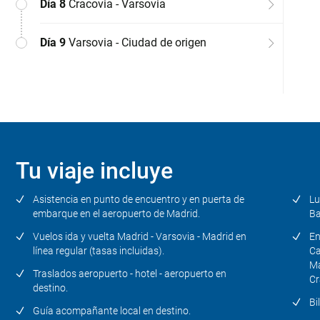
Día 8
Cracovia - Varsovia
soc
con
Co
lib
guí
Tie
tra
Ce
res
Día 9
Varsovia - Ciudad de origen
Tu viaje incluye
Asistencia en punto de encuentro y en puerta de
Lu
embarque en el aeropuerto de Madrid.
Ba
Vuelos ida y vuelta Madrid - Varsovia - Madrid en
En
línea regular (tasas incluidas).
Ca
Ma
Traslados aeropuerto - hotel - aeropuerto en
Cr
destino.
Bi
Guía acompañante local en destino.