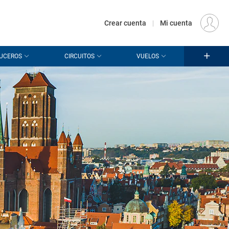
€
Origen
MADRID (MAD)
ES
EUR
Crear cuenta
|
Mi cuenta
UCEROS
CIRCUITOS
VUELOS