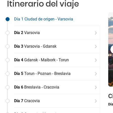
Itinerario del viaje
Día 1
Ciudad de origen - Varsovia
Día 2
Varsovia
Día 3
Varsovia - Gdansk
Día 4
Gdansk - Malbork - Torun
Día 5
Torun - Poznan - Breslavia
Día 6
Breslavia - Cracovia
C
V
V
G
T
B
C
C
V
Día 7
Cracovia
Dí
Dí
Dí
Dí
Dí
Dí
Dí
Dí
Dí
el 
de 
Eur
po
pue
com
hac
ori