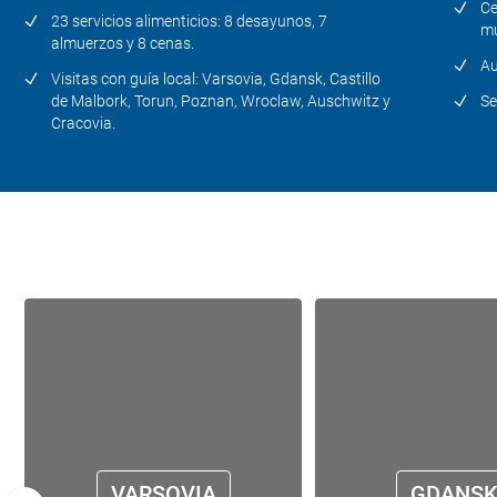
Ce
23 servicios alimenticios: 8 desayunos, 7
mú
almuerzos y 8 cenas.
Au
Visitas con guía local: Varsovia, Gdansk, Castillo
de Malbork, Torun, Poznan, Wroclaw, Auschwitz y
Se
Cracovia.
VARSOVIA
GDANS