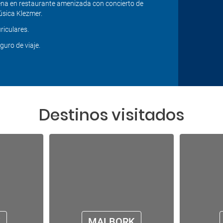
na en restaurante amenizada con concierto de
sica Klezmer.
riculares.
guro de viaje.
Destinos visitados
K
MALBORK