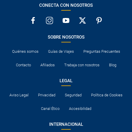
judío de Kazimierz. Se modifica también el orden de las
CONECTA CON NOSOTROS
visitas de Nowa Huta y la opcional (con cargo) de Minas de
sal, de los días 6º y 7º.Asimismo, ofrecemos de manera
opcional la posibilidad de incluir todas las cenas, con un
suplemento de 240 € por persona.
SOBRE NOSOTROS
Quiénes somos
Guías de Viajes
Preguntas Frecuentes
Contacto
Afiliados
Trabaja con nosotros
Blog
LEGAL
Aviso Legal
Privacidad
Seguridad
Política de Cookies
Canal Ético
Accesibilidad
INTERNACIONAL