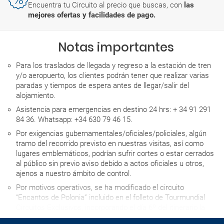
Encuentra tu Circuito al precio que buscas, con
las
mejores ofertas y facilidades de pago.
Notas importantes
Para los traslados de llegada y regreso a la estación de tren
y/o aeropuerto, los clientes podrán tener que realizar varias
paradas y tiempos de espera antes de llegar/salir del
alojamiento.
Asistencia para emergencias en destino 24 hrs: + 34 91 291
84 36. Whatsapp: +34 630 79 46 15.
Por exigencias gubernamentales/oficiales/policiales, algún
tramo del recorrido previsto en nuestras visitas, así como
lugares emblemáticos, podrían sufrir cortes o estar cerrados
al público sin previo aviso debido a actos oficiales u otros,
ajenos a nuestro ámbito de control.
Por motivos operativos, se ha modificado el circuito
“Encantos de Polonia” incluido en el folleto de Tourmundial
Circuitos Exclusivos, incorporando el día 6º del itinerario la
visita a la Catedral de Wawel, así como un paseo por el barrio