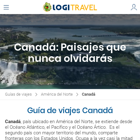
Canadá: Paisajes que
nunca olvidarás
Guías de viajes
América del Norte
Canadá
Guía de viajes Canadá
Canadá
, país ubicado en América del Norte, se extiende desde
el Océano Atlántico, el Pacifico y el Océano Ártico. Es el
segundo país con mayor territorio del mundo, comparte
fronteras con los Estados Unidos. Ocupa a la vez casi la mitad