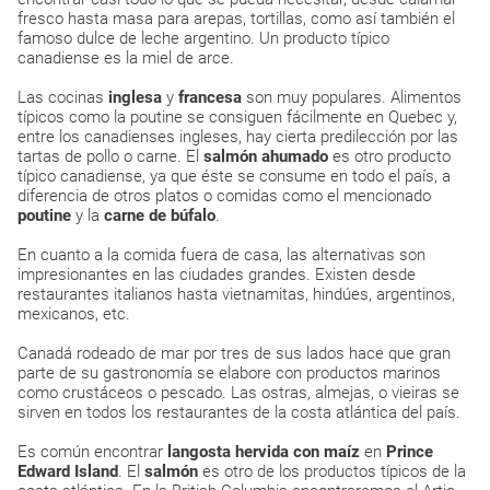
fresco hasta masa para arepas, tortillas, como así también el
famoso dulce de leche argentino. Un producto típico
canadiense es la miel de arce.
Las cocinas
inglesa
y
francesa
son muy populares. Alimentos
típicos como la poutine se consiguen fácilmente en Quebec y,
entre los canadienses ingleses, hay cierta predilección por las
tartas de pollo o carne. El
salmón ahumado
es otro producto
típico canadiense, ya que éste se consume en todo el país, a
diferencia de otros platos o comidas como el mencionado
poutine
y la
carne de búfalo
.
En cuanto a la comida fuera de casa, las alternativas son
impresionantes en las ciudades grandes. Existen desde
restaurantes italianos hasta vietnamitas, hindúes, argentinos,
mexicanos, etc.
Canadá rodeado de mar por tres de sus lados hace que gran
parte de su gastronomía se elabore con productos marinos
como crustáceos o pescado. Las ostras, almejas, o vieiras se
sirven en todos los restaurantes de la costa atlántica del país.
Es común encontrar
langosta hervida con maíz
en
Prince
Edward Island
. El
salmón
es otro de los productos típicos de la