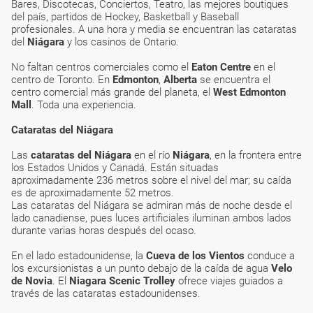
Bares, Discotecas, Conciertos, Teatro, las mejores boutiques
del país, partidos de Hockey, Basketball y Baseball
profesionales. A una hora y media se encuentran las cataratas
del
Niágara
y los casinos de Ontario.
No faltan centros comerciales como el
Eaton Centre
en el
centro de Toronto. En
Edmonton
,
Alberta
se encuentra el
centro comercial más grande del planeta, el
West Edmonton
Mall
. Toda una experiencia.
Cataratas del Niágara
Las
cataratas del Niágara
en el río
Niágara
, en la frontera entre
los Estados Unidos y Canadá. Están situadas
aproximadamente 236 metros sobre el nivel del mar; su caída
es de aproximadamente 52 metros.
Las cataratas del Niágara se admiran más de noche desde el
lado canadiense, pues luces artificiales iluminan ambos lados
durante varias horas después del ocaso.
En el lado estadounidense, la
Cueva de los Vientos
conduce a
los excursionistas a un punto debajo de la caída de agua
Velo
de Novia
. El
Niagara Scenic Trolley
ofrece viajes guiados a
través de las cataratas estadounidenses.