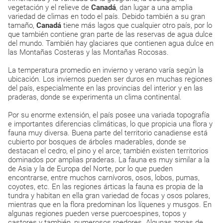
vegetación y el relieve de
Canadá
, dan lugar a una amplia
variedad de climas en todo el país. Debido también a su gran
tamaño,
Canadá
tiene más lagos que cualquier otro país, por lo
que también contiene gran parte de las reservas de agua dulce
del mundo. También hay glaciares que contienen agua dulce en
las Montañas Costeras y las Montañas Rocosas.
La temperatura promedio en invierno y verano varía según la
ubicación. Los inviernos pueden ser duros en muchas regiones
del país, especialmente en las provincias del interior y en las
praderas, donde se experimenta un clima continental.
Por su enorme extensión, el país posee una variada topografía
e importantes diferencias climáticas, lo que propicia una flora y
fauna muy diversa. Buena parte del territorio canadiense está
cubierto por bosques de árboles maderables, donde se
destacan el cedro, el pino y el arce; también existen territorios
dominados por amplias praderas. La fauna es muy similar a la
de Asia y la de Europa del Norte, por lo que pueden
encontrarse, entre muchos carnívoros, osos, lobos, pumas,
coyotes, etc. En las regiones árticas la fauna es propia de la
tundra y habitan en ella gran variedad de focas y osos polares,
mientras que en la flora predominan los líquenes y musgos. En
algunas regiones pueden verse puercoespines, topos y
castores y también, numerosos roedores. Algunas zonas de