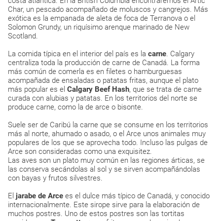
costa atlántica. En la British Columbia encontraremos el Artic
Char, un pescado acompañado de moluscos y cangrejos. Más
exótica es la empanada de aleta de foca de Terranova o el
Solomon Grundy, un riquísimo arenque marinado de New
Scotland.
La comida típica en el interior del país es la
carne
. Calgary
centraliza toda la producción de carne de Canadá. La forma
más común de comerla es en filetes o hamburguesas
acompañada de ensaladas o patatas fritas, aunque el plato
más popular es el
Calgary Beef Hash
, que se trata de carne
curada con alubias y patatas. En los territorios del norte se
produce carne, como la de arce o bisonte.
Suele ser de Caribú la carne que se consume en los territorios
más al norte, ahumado o asado, o el Arce unos animales muy
populares de los que se aprovecha todo. Incluso las pulgas de
Arce son consideradas como una exquisitez.
Las aves son un plato muy común en las regiones árticas, se
las conserva secándolas al sol y se sirven acompañándolas
con bayas y frutos silvestres.
El
jarabe de Arce
es el dulce más típico de Canadá, y conocido
internacionalmente. Este sirope sirve para la elaboración de
muchos postres. Uno de estos postres son las tortitas