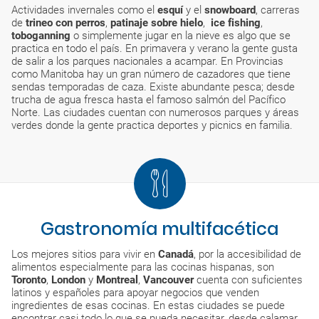
Actividades invernales como el
esquí
y el
snowboard
, carreras
de
trineo con perros
,
patinaje sobre hielo
,
ice fishing
,
toboganning
o simplemente jugar en la nieve es algo que se
practica en todo el país. En primavera y verano la gente gusta
de salir a los parques nacionales a acampar. En Provincias
como Manitoba hay un gran número de cazadores que tiene
sendas temporadas de caza. Existe abundante pesca; desde
trucha de agua fresca hasta el famoso salmón del Pacífico
Norte. Las ciudades cuentan con numerosos parques y áreas
verdes donde la gente practica deportes y picnics en familia.
Gastronomía multifacética
Los mejores sitios para vivir en
Canadá
, por la accesibilidad de
alimentos especialmente para las cocinas hispanas, son
Toronto
,
London
y
Montreal
,
Vancouver
cuenta con suficientes
latinos y españoles para apoyar negocios que venden
ingredientes de esas cocinas. En estas ciudades se puede
encontrar casi todo lo que se pueda necesitar, desde calamar