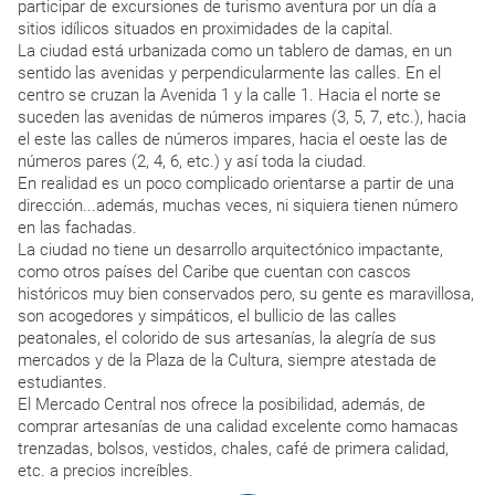
participar de excursiones de turismo aventura por un día a
sitios idílicos situados en proximidades de la capital.
La ciudad está urbanizada como un tablero de damas, en un
sentido las avenidas y perpendicularmente las calles. En el
centro se cruzan la Avenida 1 y la calle 1. Hacia el norte se
suceden las avenidas de números impares (3, 5, 7, etc.), hacia
el este las calles de números impares, hacia el oeste las de
números pares (2, 4, 6, etc.) y así toda la ciudad.
En realidad es un poco complicado orientarse a partir de una
dirección...además, muchas veces, ni siquiera tienen número
en las fachadas.
La ciudad no tiene un desarrollo arquitectónico impactante,
como otros países del Caribe que cuentan con cascos
históricos muy bien conservados pero, su gente es maravillosa,
son acogedores y simpáticos, el bullicio de las calles
peatonales, el colorido de sus artesanías, la alegría de sus
mercados y de la Plaza de la Cultura, siempre atestada de
estudiantes.
El Mercado Central nos ofrece la posibilidad, además, de
comprar artesanías de una calidad excelente como hamacas
trenzadas, bolsos, vestidos, chales, café de primera calidad,
etc. a precios increíbles.