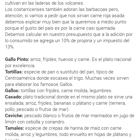
cultivan en las laderas de los volcanes.
Los costarricenses también adoran las barbacoas pero,
atención, si vamos a pedir que nos sirvan carne roja asada
debemos explicar muy bien que la queremos a medio punto
porque el gusto del país es por la carne casi quemada.
Debemos calcular en nuestro presupuesto que a la adición por
lo consumido se agrega un 10% de propina y un impuesto del
13%.
Gallo Pinto:
arroz, frijoles, huevos y carne. Es el plato nacional
por excelencia.
Tortillas:
especie de pan o sustituto del pan, típico de
Centroamérica donde escasea el trigo. Muchas veces sirven
para elaborar los famosos Gallos.
Gallos:
tortillas con frijoles, carne molida, legumbres.
Casado:
plato tradicional donde en el mismo plato se sirve una
ensalada, arroz, frijoles, bananas o plátano y carne (ternera,
pollo, pescado o frutos de mar).
Ceviche:
pescado blanco o frutos de mar marinados en jugo de
limón con cebolla y coriandro.
Tamales:
especie de crepas de harina de maíz con carne
molida, arroz y legumbres, todo envuelto en hojas de plátano y