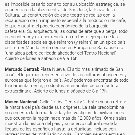
es imposible pasarlo por alto por su ubicación estratégica, se
encuentra en la plaza central de San José, la Plaza de la
Cultura. La construcción de este teatro se realizó con la
recaudación de un impuesto especial a la producción de café,
lo que muestra el poderío económico de la burguesía
cafetalera. Su arquitectura, las obras de arte que alberga, todo
en su interior y exterior resultaron un triste ejemplo de las
disparidades sociales que reinaron (y reinan) en un típico país
del Tercer Mundo. Solía decirse en Europa que San José era
"una aldea pobre edificada alrededor del Teatro Nacional".
Abierto de lunes a sábado de 9 a 16h.
Mercado Central:
Plaza Nueva. El sitio más animado de San
José, el lugar más representativo de las culturas aborígenes y
europeas que forjaron al país. Aquí podemos encontrar de todo,
fundamentalmente, productos artesanales de una factura
extraordinaria. Abierto de lunes a sábado de 8 a 17h.
Museo Nacional:
Calle 17, Av. Central y 2. Este museo retrata
la historia del país desde sus orígenes. La sala precolombina
nos muestra la forma de vida y los vestigios de civilizaciones
que ocuparon la región hace más de 12.000 años. Otras salas
muestran la historia del país y su acervo cultural desde la
llegada de los españoles hasta la actualidad, incluso con
recreaciones de mobiliario colonial. También se encuentra en