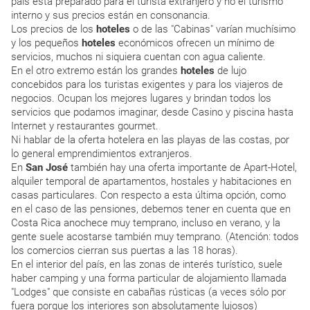
país está preparado para el turista extranjero y no el turismo
interno y sus precios están en consonancia.
Los precios de los
hoteles
o de las "Cabinas" varían muchísimo
y los pequeños
hoteles
económicos ofrecen un mínimo de
servicios, muchos ni siquiera cuentan con agua caliente.
En el otro extremo están los grandes
hoteles
de lujo
concebidos para los turistas exigentes y para los viajeros de
negocios. Ocupan los mejores lugares y brindan todos los
servicios que podamos imaginar, desde Casino y piscina hasta
Internet y restaurantes gourmet.
Ni hablar de la oferta hotelera en las playas de las costas, por
lo general emprendimientos extranjeros.
En
San José
también hay una oferta importante de Apart-Hotel,
alquiler temporal de apartamentos, hostales y habitaciones en
casas particulares. Con respecto a esta última opción, como
en el caso de las pensiones, debemos tener en cuenta que en
Costa Rica anochece muy temprano, incluso en verano, y la
gente suele acostarse también muy temprano. (Atención: todos
los comercios cierran sus puertas a las 18 horas).
En el interior del país, en las zonas de interés turístico, suele
haber camping y una forma particular de alojamiento llamada
"Lodges" que consiste en cabañas rústicas (a veces sólo por
fuera porque los interiores son absolutamente lujosos)