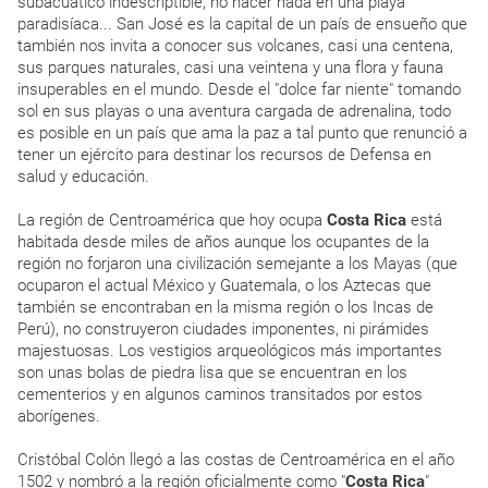
subacuático indescriptible, no hacer nada en una playa
paradisíaca... San José es la capital de un país de ensueño que
también nos invita a conocer sus volcanes, casi una centena,
sus parques naturales, casi una veintena y una flora y fauna
insuperables en el mundo. Desde el "dolce far niente" tomando
sol en sus playas o una aventura cargada de adrenalina, todo
es posible en un país que ama la paz a tal punto que renunció a
tener un ejército para destinar los recursos de Defensa en
salud y educación.
La región de Centroamérica que hoy ocupa
Costa Rica
está
habitada desde miles de años aunque los ocupantes de la
región no forjaron una civilización semejante a los Mayas (que
ocuparon el actual México y Guatemala, o los Aztecas que
también se encontraban en la misma región o los Incas de
Perú), no construyeron ciudades imponentes, ni pirámides
majestuosas. Los vestigios arqueológicos más importantes
son unas bolas de piedra lisa que se encuentran en los
cementerios y en algunos caminos transitados por estos
aborígenes.
Cristóbal Colón llegó a las costas de Centroamérica en el año
1502 y nombró a la región oficialmente como "
Costa Rica
"