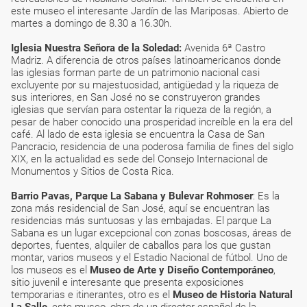
este museo el interesante Jardín de las Mariposas. Abierto de
martes a domingo de 8.30 a 16.30h.
Iglesia Nuestra Señora de la Soledad:
Avenida 6ª Castro
Madriz. A diferencia de otros países latinoamericanos donde
las iglesias forman parte de un patrimonio nacional casi
excluyente por su majestuosidad, antigüedad y la riqueza de
sus interiores, en San José no se construyeron grandes
iglesias que servían para ostentar la riqueza de la región, a
pesar de haber conocido una prosperidad increíble en la era del
café. Al lado de esta iglesia se encuentra la Casa de San
Pancracio, residencia de una poderosa familia de fines del siglo
XIX, en la actualidad es sede del Consejo Internacional de
Monumentos y Sitios de Costa Rica.
Barrio Pavas, Parque La Sabana y Bulevar Rohmoser
: Es la
zona más residencial de San José, aquí se encuentran las
residencias más suntuosas y las embajadas. El parque La
Sabana es un lugar excepcional con zonas boscosas, áreas de
deportes, fuentes, alquiler de caballos para los que gustan
montar, varios museos y el Estadio Nacional de fútbol. Uno de
los museos es el
Museo de Arte y Diseño Contemporáneo
,
sitio juvenil e interesante que presenta exposiciones
temporarias e itinerantes, otro es el
Museo de Historia Natural