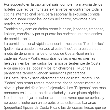
Por supuesto en la capital del país, como en la mayoría de los
hoteles que reciben turistas extranjeros, encontramos toda la
cocina internacional pero, para saborear la exquisita comida
nacional nada como los locales del centro, próximos a los
hoteles de categoría.
También hay comida étnica como la china, japonesa, francesa,
italiana, española y por supuesto las cadenas internacionales
de comida rápida.
La comida nacional rápida la encontramos en los "Rosti pollos"
(pollo frito o asado sazonado al estilo "tico", esta palabra es un
modo de denominar a los oriundos de Costa Rica) en las
cadenas Pop's y Wall's encontramos las mejores cremas
heladas y en los mercados los famosos tentempié de Costa
Rica que son las "bocas" y los "chicharrones". Muchas
panaderías también venden sandwichs preparados.
En Costa Rica existen diferentes tipos de restaurantes. Los
"Sodas" son restaurantes modestos donde generalmente se
sirve el plato del día o "menú ejecutivo". Las "Pulperías" son más
comunes en las afueras de la ciudad y sirven platos rápidos.
No debemos dejar de saborear un coco verde que se perfora y
se bebe la leche con un sorbete, o las deliciosas bananas
(pequeñas) típicas de Costa Rica o las deliciosas fresas que se