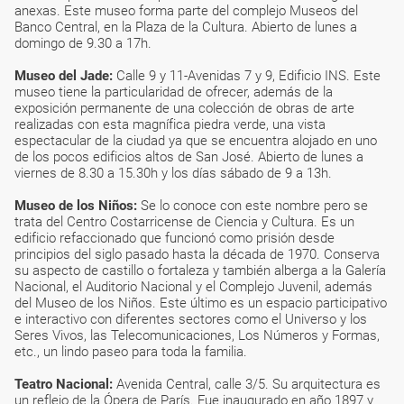
anexas. Este museo forma parte del complejo Museos del
Banco Central, en la Plaza de la Cultura. Abierto de lunes a
domingo de 9.30 a 17h.
Museo del Jade:
Calle 9 y 11-Avenidas 7 y 9, Edificio INS. Este
museo tiene la particularidad de ofrecer, además de la
exposición permanente de una colección de obras de arte
realizadas con esta magnífica piedra verde, una vista
espectacular de la ciudad ya que se encuentra alojado en uno
de los pocos edificios altos de San José. Abierto de lunes a
viernes de 8.30 a 15.30h y los días sábado de 9 a 13h.
Museo de los Niños:
Se lo conoce con este nombre pero se
trata del Centro Costarricense de Ciencia y Cultura. Es un
edificio refaccionado que funcionó como prisión desde
principios del siglo pasado hasta la década de 1970. Conserva
su aspecto de castillo o fortaleza y también alberga a la Galería
Nacional, el Auditorio Nacional y el Complejo Juvenil, además
del Museo de los Niños. Este último es un espacio participativo
e interactivo con diferentes sectores como el Universo y los
Seres Vivos, las Telecomunicaciones, Los Números y Formas,
etc., un lindo paseo para toda la familia.
Teatro Nacional:
Avenida Central, calle 3/5. Su arquitectura es
un reflejo de la Ópera de París. Fue inaugurado en año 1897 y