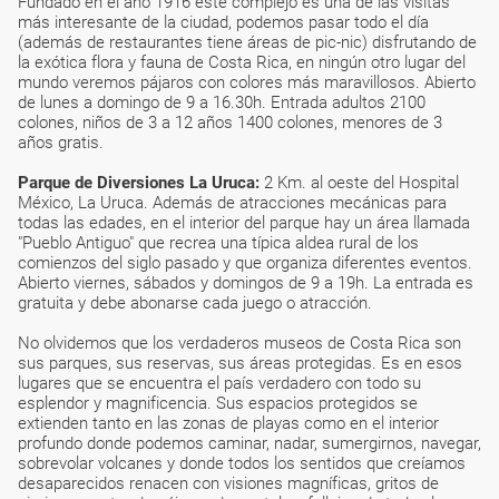
Fundado en el año 1916 este complejo es una de las visitas
más interesante de la ciudad, podemos pasar todo el día
(además de restaurantes tiene áreas de pic-nic) disfrutando de
la exótica flora y fauna de Costa Rica, en ningún otro lugar del
mundo veremos pájaros con colores más maravillosos. Abierto
de lunes a domingo de 9 a 16.30h. Entrada adultos 2100
colones, niños de 3 a 12 años 1400 colones, menores de 3
años gratis.
Parque de Diversiones La Uruca:
2 Km. al oeste del Hospital
México, La Uruca. Además de atracciones mecánicas para
todas las edades, en el interior del parque hay un área llamada
"Pueblo Antiguo" que recrea una típica aldea rural de los
comienzos del siglo pasado y que organiza diferentes eventos.
Abierto viernes, sábados y domingos de 9 a 19h. La entrada es
gratuita y debe abonarse cada juego o atracción.
No olvidemos que los verdaderos museos de Costa Rica son
sus parques, sus reservas, sus áreas protegidas. Es en esos
lugares que se encuentra el país verdadero con todo su
esplendor y magnificencia. Sus espacios protegidos se
extienden tanto en las zonas de playas como en el interior
profundo donde podemos caminar, nadar, sumergirnos, navegar,
sobrevolar volcanes y donde todos los sentidos que creíamos
desaparecidos renacen con visiones magníficas, gritos de