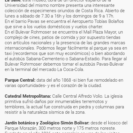
La Salle
, este museo, obra de un director español de la
Universidad del mismo nombre presenta una interesante
colección de especimenes oriundos de Costa Rica. Abierto de
lunes a sábado de 7.30 a 16h y los domingos de 9 a 17h.
En el barrio Pavas se encuentra el Aeropuerto Tobías Bolaños
que sirve a los vuelos domésticos y vuelos charter.
En el Bulevar Rohmoser se encuentra el Mall Plaza Mayor, un
complejo de cines, patios de comida y por supuesto tiendas
con artículos nacionales y la presencia de las grandes marcas
internacionales. Podemos llegar fácilmente al parque ya sea en
taxi (recordemos que son muy económicos) o bien abordando
el autobús Sabana-Cementerio o Sabana-Estadio. Para llegar al
Bulevar Rohrmoser debemos tomar el autobús Pavas-Bulevar
en la terminal del mercado La Coca-Cola.
Parque Central:
data del año 1868 -si bien fue remodelado en
varias oportunidades- y es el corazón de la ciudad.
Catedral Metropolitana:
Calle Central Alfredo Volio. La iglesia
primitiva sufrió daños por innumerables terremotos y
temblores, la actual fue construida en piedra y columnas para
resistir a la naturaleza sísmica de la zona.
Jardín botánico y Zoológico Simón Bolívar:
desde el kiosco del
Parque Morazán, 300 metros norte y 175 metros noreste.