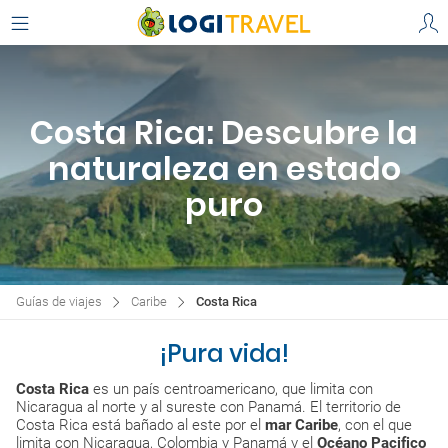
Costa Rica: Descubre la
naturaleza en estado
puro
Guías de viajes
Caribe
Costa Rica
¡Pura vida!
Costa Rica
es un país centroamericano, que limita con
Nicaragua al norte y al sureste con Panamá. El territorio de
Costa Rica está bañado al este por el
mar Caribe
, con el que
limita con Nicaragua, Colombia y Panamá y el
Océano Pacifico