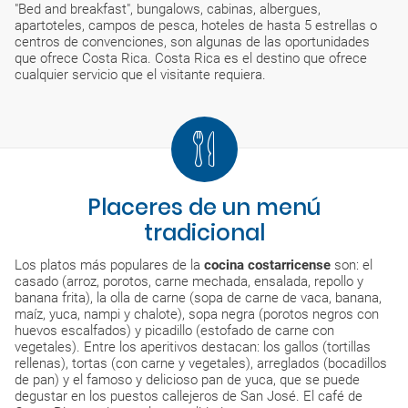
"Bed and breakfast", bungalows, cabinas, albergues,
apartoteles, campos de pesca, hoteles de hasta 5 estrellas o
centros de convenciones, son algunas de las oportunidades
que ofrece Costa Rica. Costa Rica es el destino que ofrece
cualquier servicio que el visitante requiera.
Placeres de un menú
tradicional
Los platos más populares de la
cocina costarricense
son: el
casado (arroz, porotos, carne mechada, ensalada, repollo y
banana frita), la olla de carne (sopa de carne de vaca, banana,
maíz, yuca, nampi y chalote), sopa negra (porotos negros con
huevos escalfados) y picadillo (estofado de carne con
vegetales). Entre los aperitivos destacan: los gallos (tortillas
rellenas), tortas (con carne y vegetales), arreglados (bocadillos
de pan) y el famoso y delicioso pan de yuca, que se puede
degustar en los puestos callejeros de San José. El café de