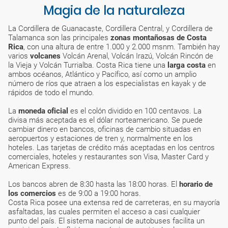
Magia de la naturaleza
La Cordillera de Guanacaste, Cordillera Central, y Cordillera de
Talamanca son las principales
zonas montañosas de Costa
Rica
, con una altura de entre 1.000 y 2.000 msnm. También hay
varios
volcanes
Volcán Arenal, Volcán Irazú, Volcán Rincón de
la Vieja y Volcán Turrialba. Costa Rica tiene una
larga costa
en
ambos océanos, Atlántico y Pacífico, así como un amplio
número de ríos que atraen a los especialistas en kayak y de
rápidos de todo el mundo.
La
moneda oficial
es el colón dividido en 100 centavos. La
divisa más aceptada es el dólar norteamericano. Se puede
cambiar dinero en bancos, oficinas de cambio situadas en
aeropuertos y estaciones de tren y, normalmente en los
hoteles. Las tarjetas de crédito más aceptadas en los centros
comerciales, hoteles y restaurantes son Visa, Master Card y
American Express.
Los bancos abren de 8:30 hasta las 18:00 horas. El
horario de
los comercios
es de 9:00 a 19:00 horas.
Costa Rica posee una extensa red de carreteras, en su mayoría
asfaltadas, las cuales permiten el acceso a casi cualquier
punto del país. El sistema nacional de autobuses facilita un