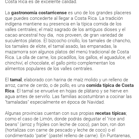
Costa Rica es de excelente calidad.
La
gastronomía costarricense
es uno de los grandes placeres
que puedes concederte al llegar a Costa Rica. La tradición
indígena mantiene su presencia en la típica comida de los
valles centrales; el maíz sagrado de los antiguos dioses y el
cacao ancestral hoy dia, nos proveen, de gran variedad de
suculentos platos. El bizcocho criollo, los tamales de chancho,
los tamales de elote, el tamal asado, las empanadas, la
mazamorra son algunos platos del menú tradicional de Costa
Rica. La olla de carne, los picadillos, los gallos, el aguadulce, el
chinchiví, el chocolate, el gallo pinto complementan los
alimentos populares de los valles centrales.
El
tamal
, elaborado con harina de maíz molido y un relleno de
arroz, carne de cerdo, o de pollo, es una
comida típica de Costa
Rica
. El tamal se envuelve en hojas de plátano y se hierve en
agua antes de servirlo. Las familias acostumbran a cocinar las
"tamaladas" especialmente en época de Navidad.
Algunas provincias cuentan con sus propias
recetas típicas
;
como el caso de Limón, donde podrás degustar el "rice and
beans" (arroz y frijoles con leche de coco), pan bon, ron don
(hortalizas con carne de pescado y leche de coco) o el
condimentado "patie" (pastel relleno de carne). En Puntarenas,