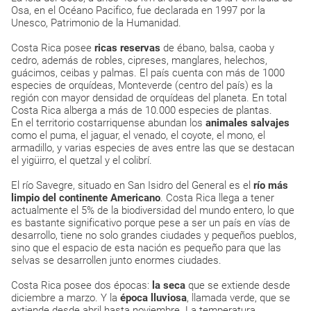
Osa, en el Océano Pacifico, fue declarada en 1997 por la
Unesco, Patrimonio de la Humanidad.
Costa Rica posee
ricas reservas
de ébano, balsa, caoba y
cedro, además de robles, cipreses, manglares, helechos,
guácimos, ceibas y palmas. El país cuenta con más de 1000
especies de orquídeas, Monteverde (centro del país) es la
región con mayor densidad de orquídeas del planeta. En total
Costa Rica alberga a más de 10.000 especies de plantas.
En el territorio costarriquense abundan los
animales salvajes
como el puma, el jaguar, el venado, el coyote, el mono, el
armadillo, y varias especies de aves entre las que se destacan
el yigüirro, el quetzal y el colibrí.
El río Savegre, situado en San Isidro del General es el
río más
limpio del continente Americano
. Costa Rica llega a tener
actualmente el 5% de la biodiversidad del mundo entero, lo que
es bastante significativo porque pese a ser un país en vías de
desarrollo, tiene no solo grandes ciudades y pequeños pueblos,
sino que el espacio de esta nación es pequeño para que las
selvas se desarrollen junto enormes ciudades.
Costa Rica posee dos épocas:
la seca
que se extiende desde
diciembre a marzo. Y la
época lluviosa
, llamada verde, que se
extiende desde abril hasta noviembre. La temperatura