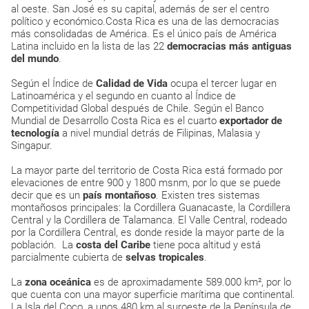
al oeste. San José es su capital, además de ser el centro
político y económico.Costa Rica es una de las democracias
más consolidadas de América. Es el único país de América
Latina incluido en la lista de las 22
democracias más antiguas
del mundo
.
Según el Índice de
Calidad de Vida
ocupa el tercer lugar en
Latinoamérica y el segundo en cuanto al Índice de
Competitividad Global después de Chile. Según el Banco
Mundial de Desarrollo Costa Rica es el cuarto
exportador de
tecnología
a nivel mundial detrás de Filipinas, Malasia y
Singapur.
La mayor parte del territorio de Costa Rica está formado por
elevaciones de entre 900 y 1800 msnm, por lo que se puede
decir que es un
país montañoso
. Existen tres sistemas
montañosos principales: la Cordillera Guanacaste, la Cordillera
Central y la Cordillera de Talamanca. El Valle Central, rodeado
por la Cordillera Central, es donde reside la mayor parte de la
población. La
costa del Caribe
tiene poca altitud y está
parcialmente cubierta de
selvas tropicales
.
La
zona oceánica
es de aproximadamente 589.000 km², por lo
que cuenta con una mayor superficie marítima que continental.
La Isla del Coco, a unos 480 km al suroeste de la Península de