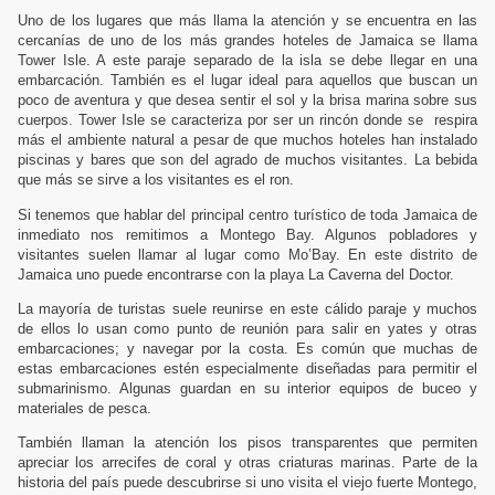
Uno de los lugares que más llama la atención y se encuentra en las
cercanías de uno de los más grandes hoteles de Jamaica se llama
Tower Isle. A este paraje separado de la isla se debe llegar en una
embarcación. También es el lugar ideal para aquellos que buscan un
poco de aventura y que desea sentir el sol y la brisa marina sobre sus
cuerpos. Tower Isle se caracteriza por ser un rincón donde se
respira
más el ambiente natural a pesar de que muchos hoteles han instalado
piscinas y bares que son del agrado de muchos visitantes. La bebida
que más se sirve a los visitantes es el ron.
Si tenemos que hablar del principal centro turístico de toda Jamaica de
inmediato nos remitimos a Montego Bay. Algunos pobladores y
visitantes suelen llamar al lugar como Mo’Bay. En este distrito de
Jamaica uno puede encontrarse con la playa
La Caverna
del Doctor.
La mayoría de turistas suele reunirse en este cálido paraje y muchos
de ellos lo usan como punto de reunión para salir en yates y otras
embarcaciones; y navegar por la costa. Es común que muchas de
estas embarcaciones estén especialmente diseñadas para permitir el
submarinismo. Algunas guardan en su interior equipos de buceo y
materiales de pesca.
También llaman la atención los pisos transparentes que permiten
apreciar los arrecifes de coral y otras criaturas marinas. Parte de la
historia del país puede descubrirse si uno visita el viejo fuerte Montego,