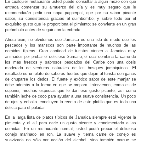
En cualquier restaurante usted puede consultar a algún mozo con que
entrada comenzar su almuerzo del día y es muy seguro que le
recomendarán pedir una sopa papperpot, que por su sabor picante
sabor, su consistencia gracias al quimbombó, y sobre todo por el
exquisito gusto que le proporciona el pimiento; se convierte en un gran
preámbulo antes de seguir con la entrada.
Ahora bien, no olvidemos que Jamaica es una isla de modo que los
pescados y los mariscos son parte importante de muchos de las
comidas típicas. Gran cantidad de turistas vienen a Jamaica muy
animados por probar el delicioso Sumario, el cual combina la carne de
los más frescos y sabrosos pescados del Caribe con una dosis
moderada de verduras naturales de los bosques jamaiquinos. El
resultado es un plato de sabores fuertes que dejan al turista con ganas
de chuparse los dedos. El fuerte y exótico sabor de este manjar se
debe además a la forma en que se prepara. Intervienen, como es de
suponer, muchas especias que le dan ese gusto picante, así como
también leche de coco para ayudar a una suave consistencia. Un poco
de ajos y cebolla
concluyen la receta de este platillo que es toda una
delicia para el paladar.
En la larga lista de platos típicos de Jamaica siempre está vigente la
pimienta y el ají para darle un gusto picante y condimentado a las
comidas. En un restaurante normal, usted podrá probar el delicioso
conejo marinado en ron. La suave y tierna carne de conejo es
suavizada no sólo por acción del alcohol, sino también porque se