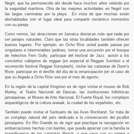
Negril, que ha permanecido ahí desde hace muchos años velando por
la seguridad marítima. Otra de las mejores actividades en Negril son
las largas caminatas por la playa.
En vista de que muchas están
deshabitadas son el lugar ideal para compartir romántico momentos
con su pareja.
Como vemos, las atracciones en Jamaica destacan más que nada por
ser parajes naturales. Claro que las otras localidades también ofrecen
buenos lugares. Por ejemplo, en Ocho Ríos usted puede pasear por
singulares e interminables jardines, tomar una excursión por el bosque
de helechos Fern Gully, participar del festival de Jazz, asistir a los
conciertos callejeros de reggae (en especial el Reggae Sumfest o el
reconocido festival Reggae Sunsplash), visitar las cataratas de Dunn’s
River, participar en el desfile del día de la emancipación (en el caso de
que su llegada a Ocho Ríos sea por el mes de agosto.
En la región de la capital Kingston es de rigor visitar el museo de Bob
Marley, el Teatro Nacional de Danzas, las instituciones folklóricas
jamaiquinas, el Museo de Arte Nacional, El Fuerte Royal, los complejos
arqueológicos de la cultura arawak, la ciudad de los españoles, etc.
También puede visitar el Santuario de las Aves Rockland. Se trata de
un complejo natural del país dedicado a la conservación del picaflor
jamaiquino. En Río Grande es de rigor que practique la navegación en
embarcaciones hechas con bambú, que pueda apreciar con la familia la
magnificencia de las cataratas Reach, o que vaya con su pareja a