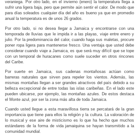
veraniega. Por otro lado, en el invierno (enero) la temperatura llega a
sufrir una ligera baja, pero que permite aún sentir el calor. De modo que
para días soleados cualquier día del año es bueno ya que en promedio
anual la temperatura es de unos 26 grados.
Por otro lado, si no desea llegar a Jamaica y encontrarse con una
temporada de lluvias que le impida ir a las playas, viaje entre enero y
julio. Por la predominancia del calor, cuando haga sus maletas, procure
poner ropa ligera para mantenerse fresco. Una ventaja que usted debe
considerar cuando viaje a Jamaica, es que será muy difícil que se tope
con un temporal de huracanes como suele suceder en otros rincones
del Caribe.
Por suerte en Jamaica, sus cadenas montañosas actúan como
barreras naturales que sirven para repeler los vientos. Además, las
mismas montañas llegan a ser grandes atractivos del país debido a su
belleza excepcional de entre todas las islas caribeñas. En el lado este
pueden ubicarse, por ejemplo, las montañas azules. De estos destaca
el Monte azul, por ser la zona más alta de toda Jamaica.
Cuando usted llegue a esta maravillosa tierra se percatará de la gran
importancia que tiene para ellos la religión y la cultura. La valoración de
lo musical y ese aire de misticismo es lo que ha hecho que muchos
estándares de la forma de vida jamaiquina se hayan transmitido a la
comunidad mundial.