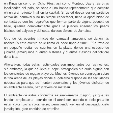
en Kingston como en Ocho Ríos, así como Montego Bay y las otras
localidades del país, se saca a una banda representante que compite
en un gran evento final en la capital. Si usted desea ser un partícipe
activo del carnaval y no un simple espectador, tiene la oportunidad de
contactarse con los lugareños que forman parte de alguna escuela de
baile, quienes completamente gratis le pueden enseñar los pasos
básicos del calypso y del soca, danzas típicos de Jamaica.
Otro de los eventos míticos del carnaval jamaiquino se da en las
noches. A este evento se le llama el “once upon a time…” Se trata de
un pequeño recital de cuentos en la playa, donde una especie de
juglares jamaiquinos cuentan historias y cuentos clásicos del folklore
de la isla.
Ahora bien, todas estas
actividades son importantes por las noches,
sin embargo, la que se lleva el papel protagónico sin duda alguna son
los conciertos de reggae playeros. Muchos jóvenes se congregan sobre
la fina arena de las playas donde el gobierno dispone de las facilidades
necesarias para que se monten escenarios y los jóvenes disfruten de
un ambiente sereno, paz y diversión rastafari.
El ambiente de estos conciertos es simplemente mágico, ya que las
bandas empiezan a tocar desde el atardecer, cuando el cielo pasa de
estar color rojo a color negro, permitiendo ver en el despejado cielo
jamaiquino, gran cantidad de estrellas.