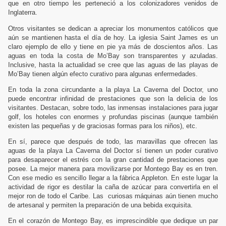
que en otro tiempo les perteneció a los colonizadores venidos de
Inglaterra.
Otros visitantes se dedican a apreciar los monumentos católicos que
aún se mantienen hasta el día de hoy. La iglesia Saint James es un
claro ejemplo de ello y tiene en pie ya más de doscientos años. Las
aguas en toda la costa de Mo’Bay son transparentes y azuladas.
Inclusive, hasta la actualidad se cree que las aguas de las playas de
Mo’Bay tienen algún efecto curativo para algunas enfermedades.
En toda la zona circundante a la playa
La Caverna
del Doctor, uno
puede encontrar infinidad de prestaciones que son la delicia de los
visitantes. Destacan, sobre todo, las inmensas instalaciones para jugar
golf, los hoteles con enormes y profundas piscinas (aunque también
existen las pequeñas y de graciosas formas para los niños), etc.
En sí, parece que después de todo, las maravillas que ofrecen las
aguas de la playa
La Caverna
del Doctor sí tienen un poder curativo
para desaparecer el estrés con la gran cantidad de prestaciones que
posee. La mejor manera para movilizarse por Montego Bay es en tren.
Con ese medio es sencillo llegar a la fábrica Appleton. En este lugar la
actividad de rigor es destilar la caña de azúcar para convertirla en el
mejor ron de todo el Caribe. Las
curiosas máquinas aún tienen mucho
de artesanal y permiten la preparación de una bebida exquisita.
En el corazón de Montego Bay, es imprescindible que dedique un par