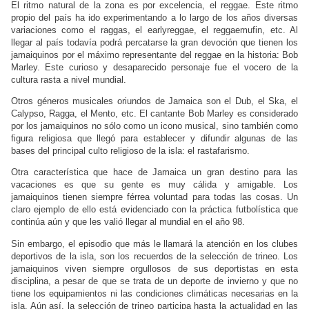
El ritmo natural de la zona es por excelencia, el reggae. Este ritmo
propio del país ha ido experimentando a lo largo de los años diversas
variaciones como el raggas, el earlyreggae, el reggaemufin, etc. Al
llegar al país todavía podrá percatarse la gran devoción que tienen los
jamaiquinos por el máximo representante del reggae en la historia: Bob
Marley. Este curioso y desaparecido personaje fue el vocero de la
cultura rasta a nivel mundial.
Otros géneros musicales oriundos de Jamaica son el Dub, el Ska, el
Calypso, Ragga, el Mento, etc. El cantante Bob Marley es considerado
por los jamaiquinos no sólo como un icono musical, sino también como
figura religiosa que llegó para establecer y difundir algunas de las
bases del principal culto religioso de la isla: el rastafarismo.
Otra característica que hace de Jamaica un gran destino para las
vacaciones es que su gente es muy cálida y amigable. Los
jamaiquinos tienen siempre férrea voluntad para todas las cosas. Un
claro ejemplo de ello está evidenciado con la práctica futbolística que
continúa aún y que les valió llegar al mundial en el año 98.
Sin embargo, el episodio que más le llamará la atención en los clubes
deportivos de la isla, son los recuerdos de la selección de trineo. Los
jamaiquinos viven siempre orgullosos de sus deportistas en esta
disciplina, a pesar de que se trata de un deporte de invierno y que no
tiene los equipamientos ni las condiciones climáticas necesarias en la
isla. Aún así, la selección de trineo participa hasta la actualidad en las