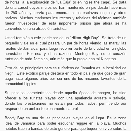
de horas
a la exploración de “
La Caja
” (o en inglés the cage). Se trata
de una cárcel cuyos muros se han mantenido en pie desde hace más
de 250 años y servía para encerrar a los esclavos negros y otros
nativos. Muchos marineros insurrectos y rebeldes del régimen también
fueron “huéspedes” de esta imponente prisión que ahora se ha
convertido en una atracción turística.
Usted también puede participar de un “Hilton High Day”. Se trata de un
pequeño viaje en el cual pasará un par de horas viendo las maravillas
rurales de Jamaica, para luego recorrer parte de la ciudad en un globo
aerostático. Por esa y otras razones Montego Bay es el corazón
turístico de toda Jamaica, aún más que la propia capital Kingston.
Otro de los principales parajes turísticos de Jamaica es la localidad de
Negril. Este exótico paraje destaca en todo el país ya que gozó de gran
auge hace algunos años por ser uno de los rincones favoritos de la
comunidad hippies.
Su principal característica desde aquella época de apogeo, ha sido
ofrecer a los turistas playas con una apariencia agreste y salvaje,
donde las prestaciones no están por todos lados, permitiendo así
respirar de un ambiente plenamente natural.
Boody Bay es una de las principales playas en el lugar. Es la zona
ideal de Jamaica para poder escuchar reggae en la playa. Muchos
hoteles traen a bandas de este género para que toquen en vivo sobre la