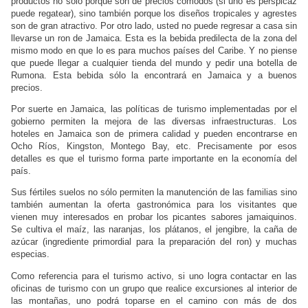
productos no sólo porque son de precios cómodos (si uno es perspicaz
puede regatear), sino también porque los diseños tropicales y agrestes
son de gran atractivo. Por otro lado, usted no puede regresar a casa sin
llevarse un ron de Jamaica. Esta es la bebida predilecta de la zona del
mismo modo en que lo es para muchos países del Caribe. Y no piense
que puede llegar a cualquier tienda del mundo y pedir una botella de
Rumona. Esta bebida sólo la encontrará en Jamaica y a buenos
precios.
Por suerte en Jamaica, las políticas de turismo implementadas por el
gobierno permiten la mejora de las diversas infraestructuras. Los
hoteles en Jamaica son de primera calidad y pueden encontrarse en
Ocho Ríos, Kingston, Montego Bay, etc. Precisamente por esos
detalles es que el turismo forma parte importante en la economía del
país.
Sus fértiles suelos no sólo permiten la manutención de las familias sino
también aumentan la oferta gastronómica para los visitantes que
vienen muy interesados en probar los picantes sabores jamaiquinos.
Se cultiva el maíz, las naranjas, los plátanos, el jengibre, la caña de
azúcar (ingrediente primordial para la preparación del ron) y muchas
especias.
Como referencia para el turismo activo, si uno logra contactar en las
oficinas de turismo con un grupo que realice excursiones al interior de
las montañas, uno podrá toparse en el camino con más de dos