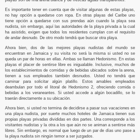
Es importante tener en cuenta que de visitar algunas de estas playas,
no hay opción a quedarse con ropa. En otras playas del Caribe uno
tiene opción a quedarse con sus prendas aún cuando la playa sea
nudista, sin embargo, aquí las autoridades de la playa privada a la cual
ha asistido, exigen que todos los residentes cumplan con el requisito
de andar desnudo. De otro modo tendrá que buscar otra playa.
Ahora bien, dos de las mejores playas nudistas del mundo se
encuentran en Jamaica y su visita no será la misma si usted no se
queda un par de horas en ellas. Ambas se llaman Hedonismo. En estas
playas el placer de sentirse libre es inigualable. Inclusive, muchos de
los establecimientos de comidas y de bebidas ubicados sobre la arena,
tienen a sus empleados también desnudos. Usted no tendrá que
caminar para solicitar algún platillo. Estos amables empleados
deambulan por todo el litoral de Hedonismo 2, ofreciendo comida o
bebidas a los veraneantes. Si usted accede a algún bocadillo, se lo
traerán directamente a su ubicación.
Ahora bien, si usted no termina de decidirse a pasar sus vacaciones en
una playa nudista, por suerte muchos hoteles de Jamaica tienen sus
propias playas privadas divididas en dos partes. Una corresponde a los
visitantes nudistas y la otra a los que aún no se animan a sentirse más
libres. Sin embargo, es normal que luego de un par de días uno pase a
la playa nudista sin ningún temor a ser juzgados.