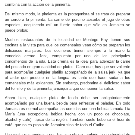
combina con la acción de la pimienta.
Del mismo modo, la pimienta es la protagonista si se trata de preparar
un cerdo a la pimienta. La carne del porcino absorbe el jugo de otras
especies, adquiriendo así un fuerte sabor que sólo en Jamaica se
puede probar.
Muchos restaurantes de la localidad de Montego Bay tienen sus
cocinas a la vista para que los comensales vean cómo se preparan los
deliciosos manjares. Los cocineros tienen siempre a la mano la
conocida crema Jerk, compuesta por uno de los principales
condimentos de la isla. Esta crema es la ideal para aderezar la carne
del pescado en gran cantidad de platos. Claro que, hay que ser valiente
para acompañar cualquier platillo acompañado de la salsa jerk, ya que
el ardor que produce en la lengua es tanto que hace sudar a los
comensales más exigentes. Sin embargo, predomina el delicioso sabor
del tomillo y de la pimienta jamaiquina que componen la salsa.
Ahora bien, cualquier plato de fondo debe ser obligatoriamente
acompañado por una buena bebida para refrescar el paladar. En todo
Jamaica es normal acompañar las comidas con una bebida llamada Tía
María (una excepcional bebida hecha con un poco de chocolate,
alcohol y café), típico de la región. También suele beberse el licor de
café, que no es propio de Jamaica sino de todo el Caribe.
Una visita gastronómica por Jamaica ofrece también la oportunidad de