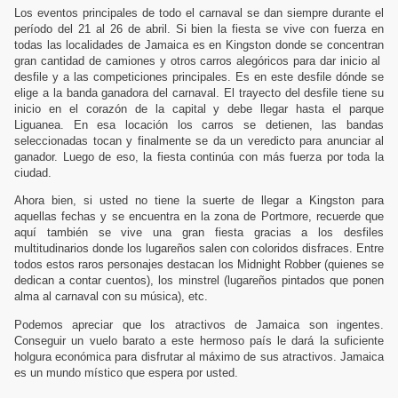
Los eventos principales de todo el carnaval se dan siempre durante el
período del 21 al 26 de abril. Si bien la fiesta se vive con fuerza en
todas las localidades de Jamaica es en Kingston donde se concentran
gran cantidad de camiones y otros carros alegóricos para dar inicio al
desfile y a las competiciones principales. Es en este desfile dónde se
elige a la banda ganadora del carnaval. El trayecto del desfile tiene su
inicio en el corazón de la capital y debe llegar hasta el parque
Liguanea. En esa locación los carros se detienen, las bandas
seleccionadas tocan y finalmente se da un veredicto para anunciar al
ganador. Luego de eso, la fiesta continúa con más fuerza por toda la
ciudad.
Ahora bien, si usted no tiene la suerte de llegar a Kingston para
aquellas fechas y se encuentra en la zona de Portmore, recuerde que
aquí también se vive una gran fiesta gracias a los desfiles
multitudinarios donde los lugareños salen con coloridos disfraces. Entre
todos estos raros personajes destacan los Midnight Robber (quienes se
dedican a contar cuentos), los minstrel (lugareños pintados que ponen
alma al carnaval con su música), etc.
Podemos apreciar que los atractivos de Jamaica son ingentes.
Conseguir un vuelo barato a este hermoso país le dará la suficiente
holgura económica para disfrutar al máximo de sus atractivos. Jamaica
es un mundo místico que espera por usted.