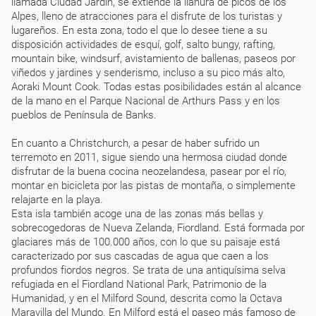
llamada Ciudad Jardín, se extiende la llanura de picos de los
Alpes, lleno de atracciones para el disfrute de los turistas y
lugareños. En esta zona, todo el que lo desee tiene a su
disposición actividades de esquí, golf, salto bungy, rafting,
mountain bike, windsurf, avistamiento de ballenas, paseos por
viñedos y jardines y senderismo, incluso a su pico más alto,
Aoraki Mount Cook. Todas estas posibilidades están al alcance
de la mano en el Parque Nacional de Arthurs Pass y en los
pueblos de Península de Banks.
En cuanto a Christchurch, a pesar de haber sufrido un
terremoto en 2011, sigue siendo una hermosa ciudad donde
disfrutar de la buena cocina neozelandesa, pasear por el río,
montar en bicicleta por las pistas de montaña, o simplemente
relajarte en la playa.
Esta isla también acoge una de las zonas más bellas y
sobrecogedoras de Nueva Zelanda, Fiordland. Está formada por
glaciares más de 100.000 años, con lo que su paisaje está
caracterizado por sus cascadas de agua que caen a los
profundos fiordos negros. Se trata de una antiquísima selva
refugiada en el Fiordland National Park, Patrimonio de la
Humanidad, y en el Milford Sound, descrita como la Octava
Maravilla del Mundo. En Milford está el paseo más famoso de