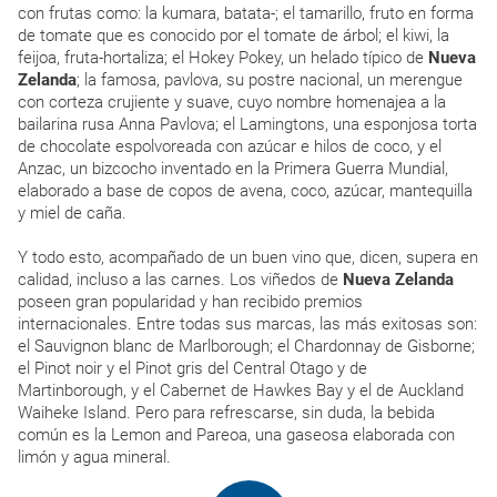
con frutas como: la kumara, batata-; el tamarillo, fruto en forma
de tomate que es conocido por el tomate de árbol; el kiwi, la
feijoa, fruta-hortaliza; el Hokey Pokey, un helado típico de
Nueva
Zelanda
; la famosa, pavlova, su postre nacional, un merengue
con corteza crujiente y suave, cuyo nombre homenajea a la
bailarina rusa Anna Pavlova; el Lamingtons, una esponjosa torta
de chocolate espolvoreada con azúcar e hilos de coco, y el
Anzac, un bizcocho inventado en la Primera Guerra Mundial,
elaborado a base de copos de avena, coco, azúcar, mantequilla
y miel de caña.
Y todo esto, acompañado de un buen vino que, dicen, supera en
calidad, incluso a las carnes. Los viñedos de
Nueva Zelanda
poseen gran popularidad y han recibido premios
internacionales. Entre todas sus marcas, las más exitosas son:
el Sauvignon blanc de Marlborough; el Chardonnay de Gisborne;
el Pinot noir y el Pinot gris del Central Otago y de
Martinborough, y el Cabernet de Hawkes Bay y el de Auckland
Waiheke Island. Pero para refrescarse, sin duda, la bebida
común es la Lemon and Pareoa, una gaseosa elaborada con
limón y agua mineral.