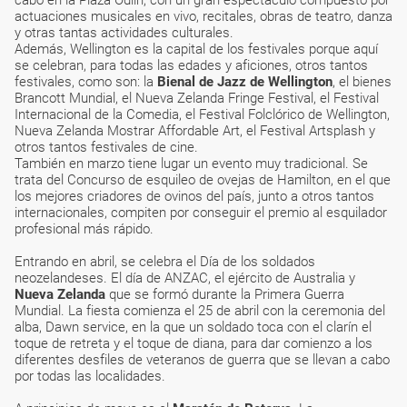
cabo en la Plaza Odlin, con un gran espectáculo compuesto por
actuaciones musicales en vivo, recitales, obras de teatro, danza
y otras tantas actividades culturales.
Además, Wellington es la capital de los festivales porque aquí
se celebran, para todas las edades y aficiones, otros tantos
festivales, como son: la
Bienal de Jazz de Wellington
, el bienes
Brancott Mundial, el Nueva Zelanda Fringe Festival, el Festival
Internacional de la Comedia, el Festival Folclórico de Wellington,
Nueva Zelanda Mostrar Affordable Art, el Festival Artsplash y
otros tantos festivales de cine.
También en marzo tiene lugar un evento muy tradicional. Se
trata del Concurso de esquileo de ovejas de Hamilton, en el que
los mejores criadores de ovinos del país, junto a otros tantos
internacionales, compiten por conseguir el premio al esquilador
profesional más rápido.
Entrando en abril, se celebra el Día de los soldados
neozelandeses. El día de ANZAC, el ejército de Australia y
Nueva Zelanda
que se formó durante la Primera Guerra
Mundial. La fiesta comienza el 25 de abril con la ceremonia del
alba, Dawn service, en la que un soldado toca con el clarín el
toque de retreta y el toque de diana, para dar comienzo a los
diferentes desfiles de veteranos de guerra que se llevan a cabo
por todas las localidades.