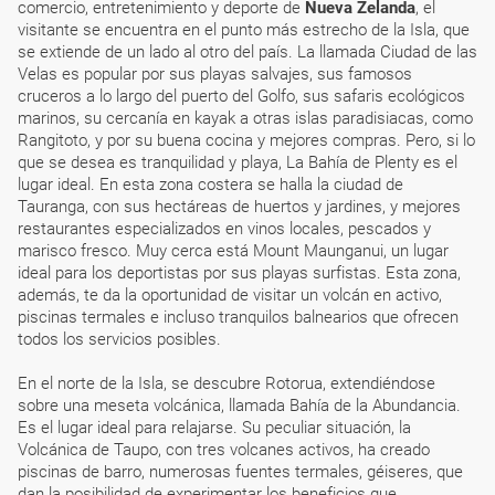
comercio, entretenimiento y deporte de
Nueva Zelanda
, el
visitante se encuentra en el punto más estrecho de la Isla, que
se extiende de un lado al otro del país. La llamada Ciudad de las
Velas es popular por sus playas salvajes, sus famosos
cruceros a lo largo del puerto del Golfo, sus safaris ecológicos
marinos, su cercanía en kayak a otras islas paradisiacas, como
Rangitoto, y por su buena cocina y mejores compras. Pero, si lo
que se desea es tranquilidad y playa, La Bahía de Plenty es el
lugar ideal. En esta zona costera se halla la ciudad de
Tauranga, con sus hectáreas de huertos y jardines, y mejores
restaurantes especializados en vinos locales, pescados y
marisco fresco. Muy cerca está Mount Maunganui, un lugar
ideal para los deportistas por sus playas surfistas. Esta zona,
además, te da la oportunidad de visitar un volcán en activo,
piscinas termales e incluso tranquilos balnearios que ofrecen
todos los servicios posibles.
En el norte de la Isla, se descubre Rotorua, extendiéndose
sobre una meseta volcánica, llamada Bahía de la Abundancia.
Es el lugar ideal para relajarse. Su peculiar situación, la
Volcánica de Taupo, con tres volcanes activos, ha creado
piscinas de barro, numerosas fuentes termales, géiseres, que
dan la posibilidad de experimentar los beneficios que