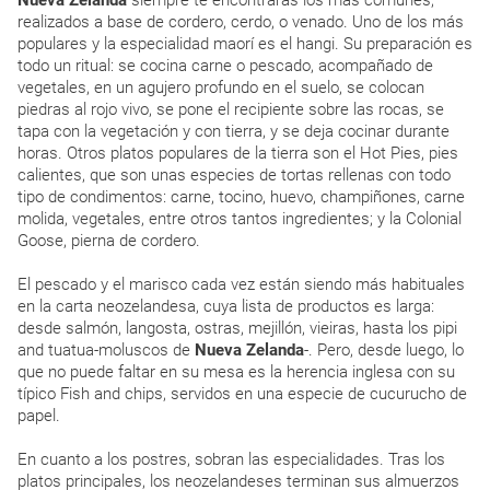
Nueva Zelanda
siempre te encontrarás los más comunes,
realizados a base de cordero, cerdo, o venado. Uno de los más
populares y la especialidad maorí es el hangi. Su preparación es
todo un ritual: se cocina carne o pescado, acompañado de
vegetales, en un agujero profundo en el suelo, se colocan
piedras al rojo vivo, se pone el recipiente sobre las rocas, se
tapa con la vegetación y con tierra, y se deja cocinar durante
horas. Otros platos populares de la tierra son el Hot Pies, pies
calientes, que son unas especies de tortas rellenas con todo
tipo de condimentos: carne, tocino, huevo, champiñones, carne
molida, vegetales, entre otros tantos ingredientes; y la Colonial
Goose, pierna de cordero.
El pescado y el marisco cada vez están siendo más habituales
en la carta neozelandesa, cuya lista de productos es larga:
desde salmón, langosta, ostras, mejillón, vieiras, hasta los pipi
and tuatua-moluscos de
Nueva Zelanda
-. Pero, desde luego, lo
que no puede faltar en su mesa es la herencia inglesa con su
típico Fish and chips, servidos en una especie de cucurucho de
papel.
En cuanto a los postres, sobran las especialidades. Tras los
platos principales, los neozelandeses terminan sus almuerzos