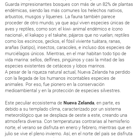
Guarda impresionantes bosques con más de un 82% de plantas
endémicas, siendo las más comunes los helechos nativos,
arbustos, musgos y líquenes. La fauna también parece
proceder de otro mundo, ya que aquí viven especies únicas de
aves y reptiles, como son: el kiwi- animal endémico e ícono
nacional-, el kakapo y el takahe, pájaros que no vuelan; reptiles
como los escincos, geckos, el fósil viviente tuátara, ranas,
arañas (katipo), insectos, caracoles, e incluso dos especies de
murciélagos únicos. Mientras, en el mar habitan todo tipo de
vida marina: sellos, delfines, pingüinos y casi la mitad de las
especies existentes de cetáceos y lobos marinos.
A pesar de la riqueza natural actual, Nueva Zelanda ha perdido
con la llegada de los humanos incontables especies de
animales. Por eso, fue pionero en la conservación
medioambiental y en la protección de especies silvestres.
Este peculiar ecosistema de
Nueva Zelanda
, en parte, es
debido a su templado clima, caracterizado por un sistema
meteorológico que se desplaza de oeste a este, creando una
atmosfera diversa. Con temperaturas contrarias al hemisferio
norte, el verano se disfruta en enero y febrero, mientras que en
julio se vive el pleno invierno. Así, en el norte del país se disfruta