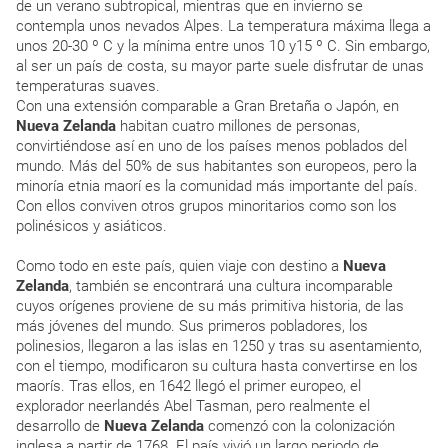
de un verano subtropical, mientras que en invierno se
contempla unos nevados Alpes. La temperatura máxima llega a
unos 20-30 º C y la mínima entre unos 10 y15 º C. Sin embargo,
al ser un país de costa, su mayor parte suele disfrutar de unas
temperaturas suaves.
Con una extensión comparable a Gran Bretaña o Japón, en
Nueva Zelanda
habitan cuatro millones de personas,
convirtiéndose así en uno de los países menos poblados del
mundo. Más del 50% de sus habitantes son europeos, pero la
minoría etnia maorí es la comunidad más importante del país.
Con ellos conviven otros grupos minoritarios como son los
polinésicos y asiáticos.
Como todo en este país, quien viaje con destino a
Nueva
Zelanda
, también se encontrará una cultura incomparable
cuyos orígenes proviene de su más primitiva historia, de las
más jóvenes del mundo. Sus primeros pobladores, los
polinesios, llegaron a las islas en 1250 y tras su asentamiento,
con el tiempo, modificaron su cultura hasta convertirse en los
maorís. Tras ellos, en 1642 llegó el primer europeo, el
explorador neerlandés Abel Tasman, pero realmente el
desarrollo de
Nueva Zelanda
comenzó con la colonización
inglesa a partir de 1768. El país vivió un largo periodo de