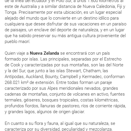
de la línea del ecuador y el Polo Sur, a unos 1.600 kilómetros al
este de Australia y a similar distancia de Nueva Caledonia, Fiji y
Tonga. Precisamente por esta ubicación, es un lugar especial
alejado del mundo que lo convierte en un destino idílico para
cualquiera que desee disfrutar de sus vacaciones en un paraíso
de paisajes, un enclave del deporte de naturaleza, y en un lugar
que ha sabido preservar su más antigua cultura proveniente del
pueblo maorí.
Quien viaje a
Nueva Zelanda
se encontrará con un país
formado por islas. Las principales, separadas por el Estrecho
de Cook y caracterizadas por sus montañas, son las del Norte
y la del Sur, que junto a las islas Stewart, Chatham, las
Antípodas, Auckland, Bounty, Campbell y Kermadec, conforman
268.021 km² de extensión. Entre todas forman un paraje
caracterizado por sus Alpes meridionales nevados, grandes
cadenas de montañas, conjunto de volcanes en activo, fuentes
termales, géiseres, bosques tropicales, costas kilométricas,
profundos fiordos, llanuras de pastoreo, ríos de corriente rápida,
y grandes lagos, algunos de origen glaciar.
En cuanto a su flora y fauna, al igual que su naturaleza, se
caracteriza por su diversidad, peculiaridad y mezcolanza.