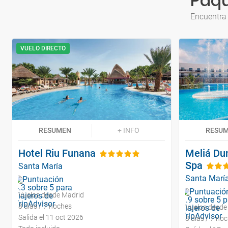
Paqu
Encuentra 
VUELO DIRECTO
RESUMEN
+ INFO
RESU
Hotel Riu Funana
Meliá Du
Spa
Santa María
Santa Marí
Vuelos desde Madrid
8 días / 7 noches
Vuelos desde
Salida el 11 oct 2026
8 días / 7 no