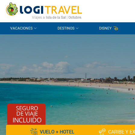
CONTACTO
PREGUNTAS FRECUENTES
Viajes a
Isla de la Sal
|
Octubre
.
VACACIONES
DESTINOS
DISNEY
VUELO + HOTEL
CARIBE Y E