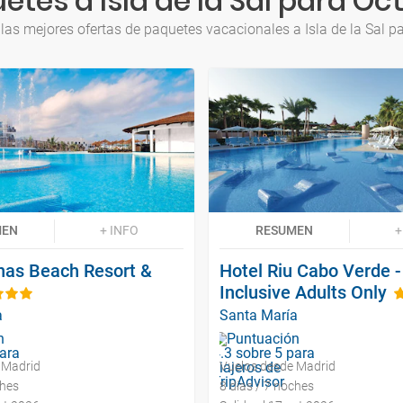
etes a Isla de la Sal para Oc
las mejores ofertas de paquetes vacacionales a Isla de la Sal p
MEN
+ INFO
RESUMEN
+
nas Beach Resort &
Hotel Riu Cabo Verde - 
Inclusive Adults Only
a
Santa María
 Madrid
Vuelos desde Madrid
ches
8 días / 7 noches