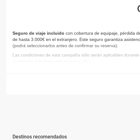
Seguro de viaje incluido
con cobertura de equipaje, pérdida d
de hasta 3.000€ en el extranjero. Este seguro garantiza asistenc
(podrá seleccionarlos antes de confirmar su reserva)
.
Las condiciones de esta campaña sólo serán aplicables durante 
promoción anteriormente mencionadas.
Destinos recomendados