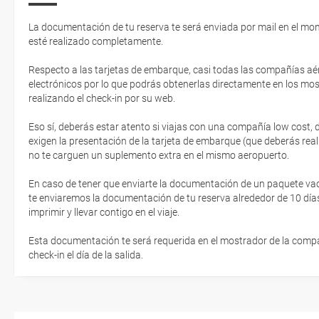
La documentación de tu reserva te será enviada por mail en el mo
esté realizado completamente.
Respecto a las tarjetas de embarque, casi todas las compañías aér
electrónicos por lo que podrás obtenerlas directamente en los mos
realizando el check-in por su web.
Eso sí, deberás estar atento si viajas con una compañía low cost,
exigen la presentación de la tarjeta de embarque (que deberás real
no te carguen un suplemento extra en el mismo aeropuerto.
En caso de tener que enviarte la documentación de un paquete vacaci
te enviaremos la documentación de tu reserva alrededor de 10 días
imprimir y llevar contigo en el viaje.
Esta documentación te será requerida en el mostrador de la compañ
check-in el día de la salida.