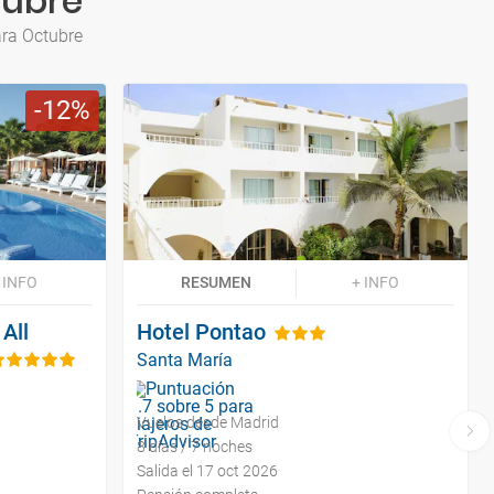
tubre
ara Octubre
12
 INFO
RESUMEN
+ INFO
All
Hotel Pontao
Santa María
Vuelos desde Madrid
8 días / 7 noches
Salida el 17 oct 2026