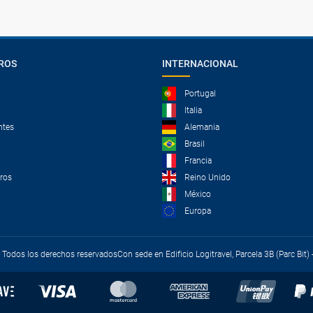
ROS
INTERNACIONAL
Portugal
Italia
ntes
Alemania
Brasil
Francia
tros
Reino Unido
México
Europa
 - Todos los derechos reservados
Con sede en Edificio Logitravel, Parcela 3B (Parc Bit