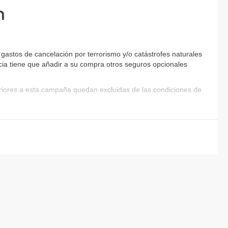
n
gastos de cancelación por terrorismo y/o catástrofes naturales
encia tiene que añadir a su compra otros seguros opcionales
eriores a esta campaña quedan excluidas de las condiciones de