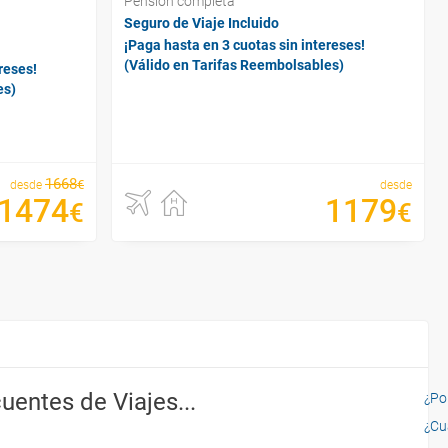
Pensión completa
Seguro de Viaje Incluido
¡Paga hasta en 3 cuotas sin intereses!
(Válido en Tarifas Reembolsables)
reses!
es)
1668
€
desde
desde
1474
1179
€
€
uentes de Viajes...
¿Por
¿Cu