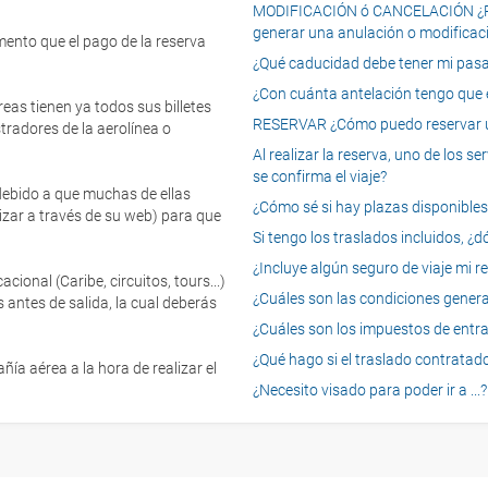
MODIFICACIÓN ó CANCELACIÓN ¿Pued
generar una anulación o modificaci
mento que el pago de la reserva
¿Qué caducidad debe tener mi pasapo
¿Con cuánta antelación tengo que e
eas tienen ya todos sus billetes
RESERVAR ¿Cómo puedo reservar un
tradores de la aerolínea o
Al realizar la reserva, uno de los 
se confirma el viaje?
 debido a que muchas de ellas
¿Cómo sé si hay plazas disponibles e
izar a través de su web) para que
Si tengo los traslados incluidos, ¿
¿Incluye algún seguro de viaje mi r
onal (Caribe, circuitos, tours...)
¿Cuáles son las condiciones general
 antes de salida, la cual deberás
¿Cuáles son los impuestos de entrad
¿Qué hago si el traslado contratado
ía aérea a la hora de realizar el
¿Necesito visado para poder ir a ...?