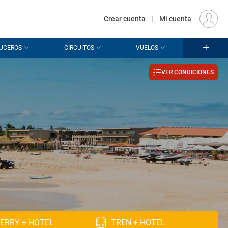
€
Origen
MADRID (MAD)
ES
EUR
Crear cuenta
|
Mi cuenta
UCEROS
CIRCUITOS
VUELOS
VER CONDICIONES
ERRY + HOTEL
TREN + HOTEL