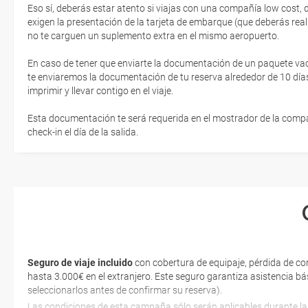
Eso sí, deberás estar atento si viajas con una compañía low cost,
exigen la presentación de la tarjeta de embarque (que deberás real
no te carguen un suplemento extra en el mismo aeropuerto.
En caso de tener que enviarte la documentación de un paquete vacaci
te enviaremos la documentación de tu reserva alrededor de 10 días
imprimir y llevar contigo en el viaje.
Esta documentación te será requerida en el mostrador de la compañ
check-in el día de la salida.
Seguro de viaje incluido
con cobertura de equipaje, pérdida de co
hasta 3.000€ en el extranjero. Este seguro garantiza asistencia bá
seleccionarlos antes de confirmar su reserva).
Las condiciones de esta campaña sólo serán aplicables durante la