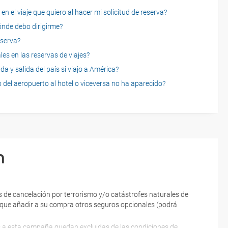
n el viaje que quiero al hacer mi solicitud de reserva?
dónde debo dirigirme?
eserva?
es en las reservas de viajes?
a y salida del país si viajo a América?
 del aeropuerto al hotel o viceversa no ha aparecido?
n
 de cancelación por terrorismo y/o catástrofes naturales de
ne que añadir a su compra otros seguros opcionales (podrá
es a esta campaña quedan excluidas de las condiciones de