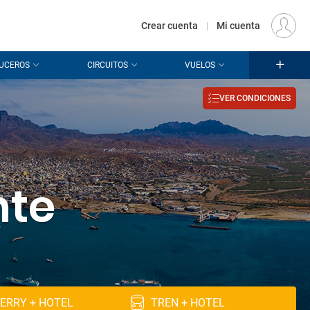
€
Origen
MADRID (MAD)
ES
EUR
Crear cuenta
|
Mi cuenta
UCEROS
CIRCUITOS
VUELOS
VER CONDICIONES
nte
ERRY + HOTEL
TREN + HOTEL