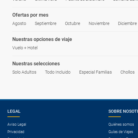
Ofertas por mes
Agosto
Septiembre
Octubre
Noviembre
Diciembre
Nuestras opciones de viaje
Vuelo + Hotel
Nuestras selecciones
Solo Adultos
Todo Incluido
Especial Familias
Chollos
LEGAL
SOBRE NOSOT
Aviso Legal
Quiénes somos
Privacidad
Guías de Viajes