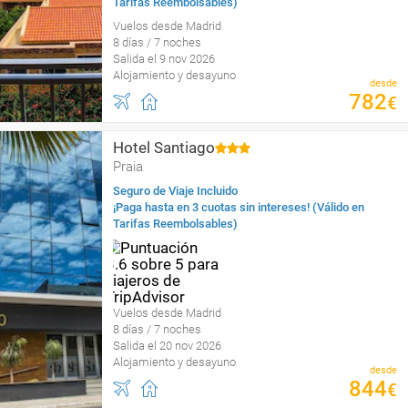
Tarifas Reembolsables)
Vuelos desde Madrid
8 días / 7 noches
Salida el 9 nov 2026
Alojamiento y desayuno
desde
782
€
Hotel Santiago
Praia
Seguro de Viaje Incluido
¡Paga hasta en 3 cuotas sin intereses! (Válido en
Tarifas Reembolsables)
Vuelos desde Madrid
8 días / 7 noches
Salida el 20 nov 2026
Alojamiento y desayuno
desde
844
€