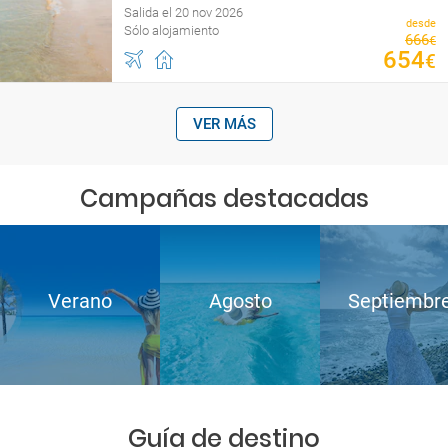
Salida el 20 nov 2026
desde
Sólo alojamiento
666
€
654
€
VER MÁS
Campañas destacadas
Verano
Agosto
Septiembr
Guía de destino