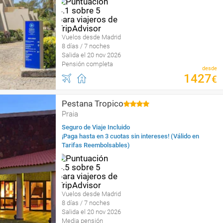
Vuelos desde Madrid
8 días / 7 noches
Salida el 20 nov 2026
Pensión completa
desde
1427
€
Pestana Tropico
Praia
Seguro de Viaje Incluido
¡Paga hasta en 3 cuotas sin intereses! (Válido en
Tarifas Reembolsables)
Vuelos desde Madrid
8 días / 7 noches
Salida el 20 nov 2026
Media pensión