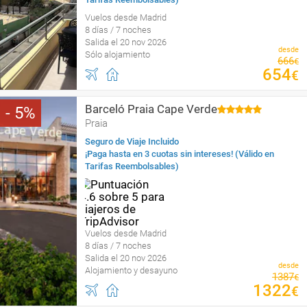
Vuelos desde Madrid
8 días / 7 noches
Salida el 20 nov 2026
desde
Sólo alojamiento
666
€
654
€
Barceló Praia Cape Verde
5
Praia
Seguro de Viaje Incluido
¡Paga hasta en 3 cuotas sin intereses! (Válido en
Tarifas Reembolsables)
Vuelos desde Madrid
8 días / 7 noches
Salida el 20 nov 2026
desde
Alojamiento y desayuno
1387
€
1322
€