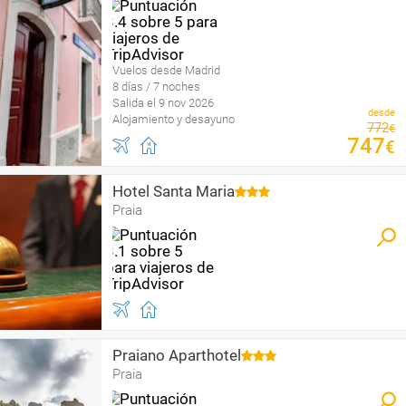
Vuelos desde Madrid
8 días / 7 noches
Salida el 9 nov 2026
desde
Alojamiento y desayuno
772
€
747
€
Hotel Santa Maria
Praia
Praiano Aparthotel
Praia