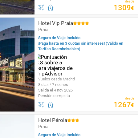
desde
1309
€
Hotel Vip Praia
Praia
Seguro de Viaje Incluido
¡Paga hasta en 3 cuotas sin intereses! (Válido en
Tarifas Reembolsables)
Vuelos desde Madrid
8 días / 7 noches
Salida el 4 nov 2026
Pensión completa
desde
1267
€
Hotel Pérola
Praia
Seguro de Viaje Incluido