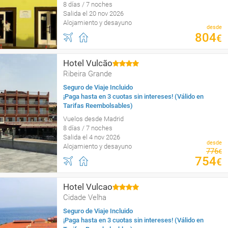
8 días / 7 noches
Salida el 20 nov 2026
Alojamiento y desayuno
desde
804
€
Hotel Vulcão
Ribeira Grande
Seguro de Viaje Incluido
¡Paga hasta en 3 cuotas sin intereses! (Válido en
Tarifas Reembolsables)
Vuelos desde Madrid
8 días / 7 noches
Salida el 4 nov 2026
desde
Alojamiento y desayuno
776
€
754
€
Hotel Vulcao
Cidade Velha
Seguro de Viaje Incluido
¡Paga hasta en 3 cuotas sin intereses! (Válido en