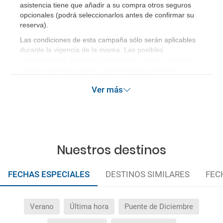
asistencia tiene que añadir a su compra otros seguros
opcionales (podrá seleccionarlos antes de confirmar su
reserva).
Las condiciones de esta campaña sólo serán aplicables
durante la vigencia de la misma. Las posibles
modificaciones de reserva posteriores a esta campaña
quedan excluidas de las condiciones de promoción
anteriormente mencionadas.
Ver más
Nuestros destinos
FECHAS ESPECIALES
DESTINOS SIMILARES
FEC
Verano
Última hora
Puente de Diciembre