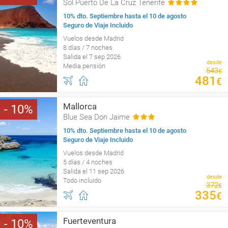
Sol Puerto De La Cruz Tenerife
10% dto. Septiembre hasta el 10 de agosto
Seguro de Viaje Incluido
Vuelos desde Madrid
8 días / 7 noches
Salida el 7 sep 2026
desde
Media pensión
543
€
481
€
Mallorca
10
Blue Sea Don Jaime
10% dto. Septiembre hasta el 10 de agosto
Seguro de Viaje Incluido
Vuelos desde Madrid
5 días / 4 noches
Salida el 11 sep 2026
desde
Todo incluido
372
€
335
€
Fuerteventura
10