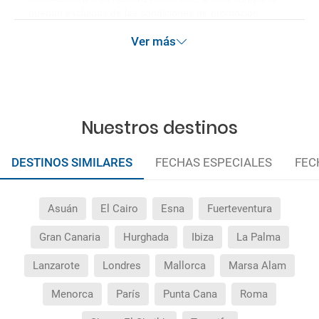
quedan excluidas de las condiciones de promoción
anteriormente mencionadas.
Ver más
Nuestros destinos
DESTINOS SIMILARES
FECHAS ESPECIALES
FEC
Asuán
El Cairo
Esna
Fuerteventura
Gran Canaria
Hurghada
Ibiza
La Palma
Lanzarote
Londres
Mallorca
Marsa Alam
Menorca
París
Punta Cana
Roma