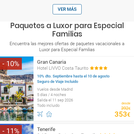
VER MÁS
Paquetes a Luxor para Especial
Familias
Encuentra las mejores ofertas de paquetes vacacionales a
Luxor para Especial Familias
Gran Canaria
10
Hotel LIVVO Costa Taurito
10% dto. Septiembre hasta el 10 de agosto
Seguro de Viaje Incluido
Vuelos desde Madrid
5 días / 4 noches
Salida el 11 sep 2026
desde
Todo incluido
392
€
353
€
Tenerife
11