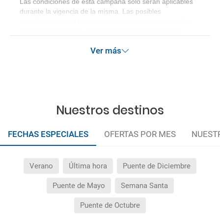
Las condiciones de esta campaña sólo serán aplicables
durante la vigencia de la misma. Las posibles
modificaciones de reserva posteriores a esta campaña
quedan excluidas de las condiciones de promoción
anteriormente mencionadas.
Ver más
Nuestros destinos
FECHAS ESPECIALES
OFERTAS POR MES
NUEST
Verano
Última hora
Puente de Diciembre
Puente de Mayo
Semana Santa
Puente de Octubre