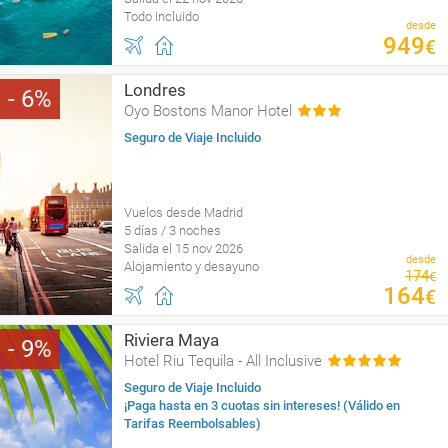
Todo incluido
desde
949
€
Londres
6
Oyo Bostons Manor Hotel
Seguro de Viaje Incluido
Vuelos desde Madrid
5 días / 3 noches
Salida el 15 nov 2026
desde
Alojamiento y desayuno
174
€
164
€
Riviera Maya
9
Hotel Riu Tequila - All Inclusive
Seguro de Viaje Incluido
¡Paga hasta en 3 cuotas sin intereses! (Válido en
Tarifas Reembolsables)