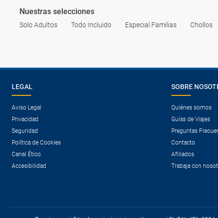
Nuestras selecciones
Solo Adultos
Todo Incluido
Especial Familias
Chollos
LEGAL
SOBRE NOSOT
Aviso Legal
Quiénes somos
Privacidad
Guías de Viajes
Seguridad
Preguntas Frecue
Política de Cookies
Contacto
Canal Ético
Afiliados
Accesibilidad
Trabaja con noso