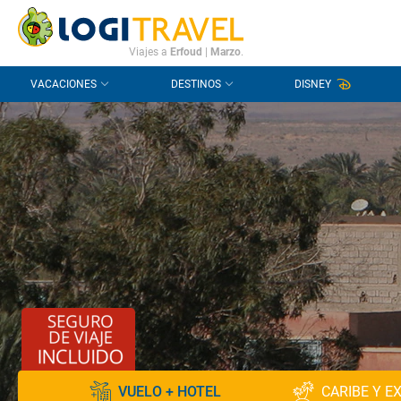
CONTACTO
PREGUNTAS FRECUENTES
Viajes a
Erfoud
|
Marzo
.
VACACIONES
DESTINOS
DISNEY
VUELO + HOTEL
CARIBE Y E