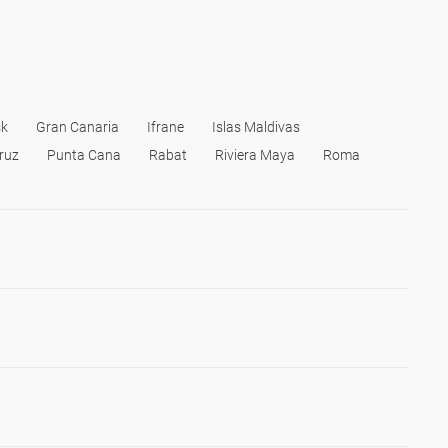
k
Gran Canaria
Ifrane
Islas Maldivas
ruz
Punta Cana
Rabat
Riviera Maya
Roma