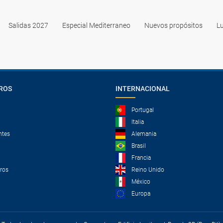
Salidas 2027
Especial Mediterraneo
Nuevos propósitos
Lu
ROS
INTERNACIONAL
Portugal
Italia
ntes
Alemania
Brasil
Francia
tros
Reino Unido
México
Europa