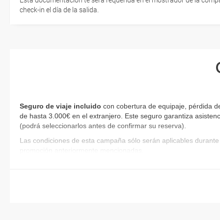
Esta documentación te será requerida en el mostrador de la compañ
check-in el día de la salida.
Seguro de viaje incluido
con cobertura de equipaje, pérdida d
de hasta 3.000€ en el extranjero. Este seguro garantiza asistenc
(podrá seleccionarlos antes de confirmar su reserva)
.
Las condiciones de esta campaña sólo serán aplicables durante 
promoción anteriormente mencionadas.