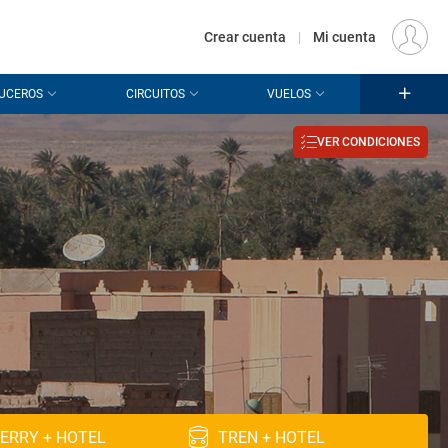
€
Origen
MADRID (MAD)
ES
EUR
Crear cuenta
|
Mi cuenta
UCEROS
CIRCUITOS
VUELOS
VER CONDICIONES
ERRY + HOTEL
TREN + HOTEL