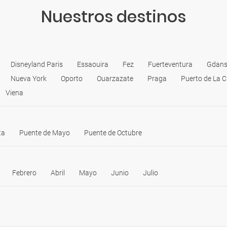
Nuestros destinos
Disneyland Paris
Essaouira
Fez
Fuerteventura
Gdans
Nueva York
Oporto
Ouarzazate
Praga
Puerto de La C
Viena
ta
Puente de Mayo
Puente de Octubre
Febrero
Abril
Mayo
Junio
Julio