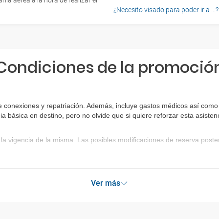
ía aérea a la hora de realizar el
¿Necesito visado para poder ir a ...?
Condiciones de la promoció
e conexiones y repatriación. Además, incluye gastos médicos así como 
ia básica en destino, pero no olvide que si quiere reforzar esta asist
la vigencia de la misma. Las posibles modificaciones de reserva post
Ver más