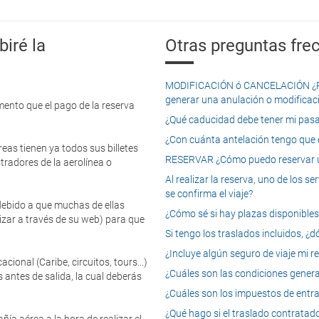
iré la
Otras preguntas frec
MODIFICACIÓN ó CANCELACIÓN ¿Pued
generar una anulación o modificaci
mento que el pago de la reserva
¿Qué caducidad debe tener mi pasapo
¿Con cuánta antelación tengo que e
eas tienen ya todos sus billetes
RESERVAR ¿Cómo puedo reservar un
tradores de la aerolínea o
Al realizar la reserva, uno de los 
se confirma el viaje?
 debido a que muchas de ellas
¿Cómo sé si hay plazas disponibles e
izar a través de su web) para que
Si tengo los traslados incluidos, ¿
¿Incluye algún seguro de viaje mi r
onal (Caribe, circuitos, tours...)
¿Cuáles son las condiciones general
 antes de salida, la cual deberás
¿Cuáles son los impuestos de entrad
¿Qué hago si el traslado contratado