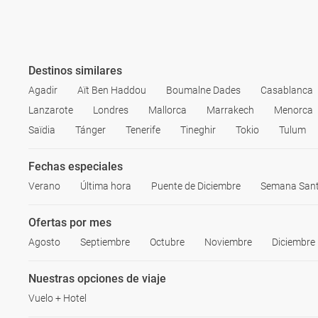
Destinos similares
Agadir
Aït Ben Haddou
Boumalne Dades
Casablanca
Lanzarote
Londres
Mallorca
Marrakech
Menorca
Saïdia
Tánger
Tenerife
Tineghir
Tokio
Tulum
Fechas especiales
Verano
Última hora
Puente de Diciembre
Semana San
Ofertas por mes
Agosto
Septiembre
Octubre
Noviembre
Diciembre
Nuestras opciones de viaje
Vuelo + Hotel