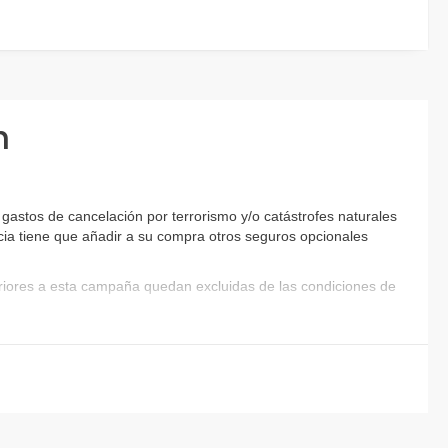
n
gastos de cancelación por terrorismo y/o catástrofes naturales
encia tiene que añadir a su compra otros seguros opcionales
eriores a esta campaña quedan excluidas de las condiciones de