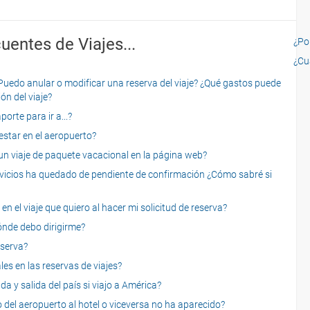
uentes de Viajes...
¿Por
¿Cu
o anular o modificar una reserva del viaje? ¿Qué gastos puede
ón del viaje?
rte para ir a...?
star en el aeropuerto?
 viaje de paquete vacacional en la página web?
servicios ha quedado de pendiente de confirmación ¿Cómo sabré si
n el viaje que quiero al hacer mi solicitud de reserva?
dónde debo dirigirme?
eserva?
es en las reservas de viajes?
a y salida del país si viajo a América?
 del aeropuerto al hotel o viceversa no ha aparecido?