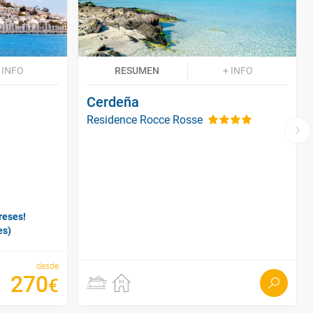
 INFO
RESUMEN
+ INFO
Cerdeña
Residence Rocce Rosse
reses!
es)
desde
270
€