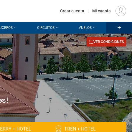
€
Origen
MADRID (MAD)
ES
EUR
Crear cuenta
|
Mi cuenta
UCEROS
CIRCUITOS
VUELOS
VER CONDICIONES
es!
ERRY + HOTEL
TREN + HOTEL