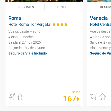
RESUMEN
+ INFO
RESU
Roma
Venecia
Hotel Roma Tor Vergata
Hotel Centra
Vuelos desde Madrid
Vuelos desde
4 días / 3 noches
4 días / 3 no
Salida el 27 nov 2026
Salida el 27 
Alojamiento y desayuno
Alojamiento 
Seguro de Viaje Incluido
Seguro de Via
desde
167
€