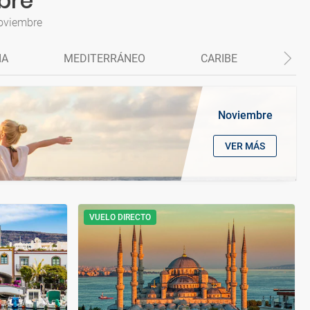
bre
Noviembre
IA
MEDITERRÁNEO
CARIBE
ES
Noviembre
VER MÁS
VUELO DIRECTO