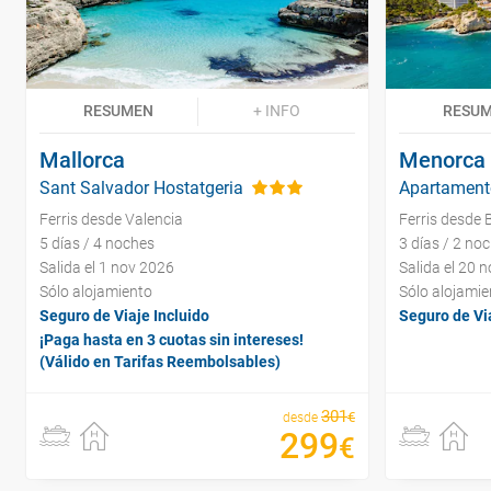
RESUMEN
+ INFO
RESU
Mallorca
Menorca
Sant Salvador Hostatgeria
Apartamento
Ferris desde Valencia
Ferris desde 
5 días / 4 noches
3 días / 2 no
Salida el 1 nov 2026
Salida el 20 
Sólo alojamiento
Sólo alojamie
Seguro de Viaje Incluido
Seguro de Via
¡Paga hasta en 3 cuotas sin intereses!
(Válido en Tarifas Reembolsables)
301
€
desde
299
€