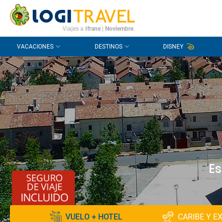
CONTACTO
PREGUNTAS FRECUENTES
Viajes a
Ifrane
|
Noviembre
.
VACACIONES
DESTINOS
DISNEY
Es
VUELO + HOTEL
CARIBE Y E