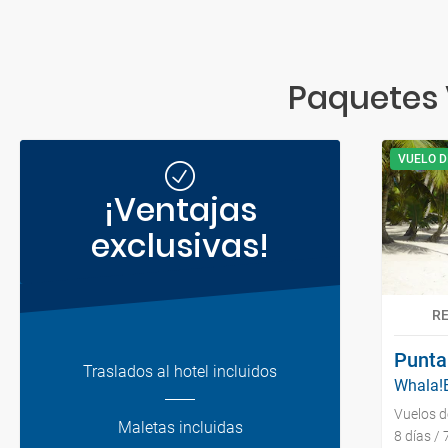
Paquetes 
VUELO D
¡Ventajas
exclusivas!
R
Punta
Traslados al hotel incluidos
Whala!B
Vuelos 
Maletas incluidas
8 días /