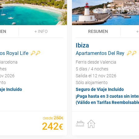
MEN
+ INFO
RESUMEN
+
Ibiza
s Royal Life
Apartamentos Del Rey
Barcelona
Ferris desde Valencia
ches
5 días / 4 noches
nov 2026
Salida el 12 nov 2026
nto
Sólo alojamiento
je Incluido
Seguro de Viaje Incluido
¡Paga hasta en 3 cuotas sin inte
(Válido en Tarifas Reembolsabl
250
€
desde
242
€