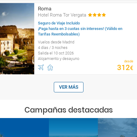
Roma
Hotel Roma Tor Vergata
Seguro de Viaje Incluido
¡Paga hasta en 3 cuotas sin intereses! (Válido en
Tarifas Reembolsables)
Vuelos desde Madrid
4 días / 3 noches
Salida el 10 oct 2026
Alojamiento y desayuno
desde
312
€
VER MÁS
Campañas destacadas