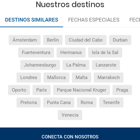
Nuestros destinos
DESTINOS SIMILARES
FECHAS ESPECIALES
FEC
Ámsterdam
Berlín
Ciudad del Cabo
Durban
Fuerteventura
Hermanus
Isla de la Sal
Johannesburgo
La Palma
Lanzarote
Londres
Mallorca
Malta
Marrakech
Oporto
París
Parque Nacional Kruger
Praga
Pretoria
Punta Cana
Roma
Tenerife
Venecia
CONECTA CON NOSOTROS