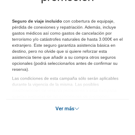
Seguro de viaje incluido
con cobertura de equipaje,
pérdida de conexiones y repatriación. Además, incluye
gastos médicos así como gastos de cancelación por
terrorismo y/o catástrofes naturales de hasta 3.000€ en el
extranjero. Este seguro garantiza asistencia básica en
destino, pero no olvide que si quiere reforzar esta
asistencia tiene que añadir a su compra otros seguros
opcionales (podrá seleccionarlos antes de confirmar su
reserva)
.
Las condiciones de esta campaña sólo serán aplicables
durante la vigencia de la misma. Las posibles
modificaciones de reserva posteriores a esta campaña
quedan excluidas de las condiciones de promoción
anteriormente mencionadas.
Ver más