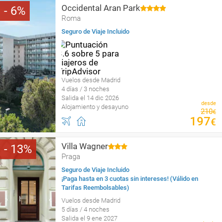
Occidental Aran Park
6
Roma
Seguro de Viaje Incluido
Vuelos desde Madrid
4 días / 3 noches
Salida el 14 dic 2026
desde
Alojamiento y desayuno
210
€
197
€
Villa Wagner
13
Praga
Seguro de Viaje Incluido
¡Paga hasta en 3 cuotas sin intereses! (Válido en
Tarifas Reembolsables)
Vuelos desde Madrid
5 días / 4 noches
Salida el 9 ene 2027