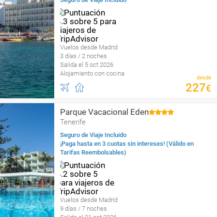
Vuelos desde Madrid
3 días / 2 noches
Salida el 5 oct 2026
Alojamiento con cocina
desde
227
€
Parque Vacacional Eden
Tenerife
Seguro de Viaje Incluido
¡Paga hasta en 3 cuotas sin intereses! (Válido en
Tarifas Reembolsables)
Vuelos desde Madrid
9 días / 7 noches