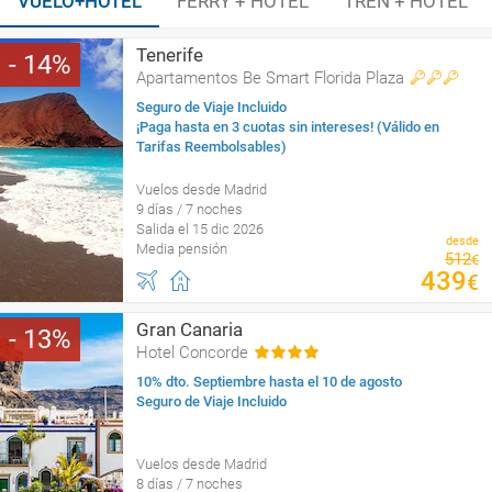
VUELO+HOTEL
FERRY + HOTEL
TREN + HOTEL
Tenerife
14
Apartamentos Be Smart Florida Plaza
Seguro de Viaje Incluido
¡Paga hasta en 3 cuotas sin intereses! (Válido en
Tarifas Reembolsables)
Vuelos desde Madrid
9 días / 7 noches
Salida el 15 dic 2026
desde
Media pensión
512
€
439
€
Gran Canaria
13
Hotel Concorde
10% dto. Septiembre hasta el 10 de agosto
Seguro de Viaje Incluido
Vuelos desde Madrid
8 días / 7 noches