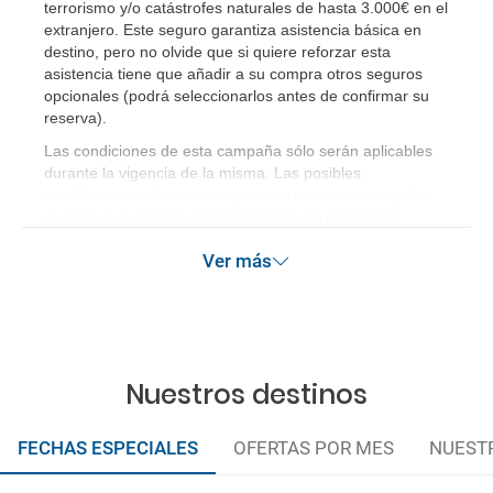
terrorismo y/o catástrofes naturales de hasta 3.000€ en el
extranjero. Este seguro garantiza asistencia básica en
destino, pero no olvide que si quiere reforzar esta
asistencia tiene que añadir a su compra otros seguros
opcionales (podrá seleccionarlos antes de confirmar su
reserva)
.
Las condiciones de esta campaña sólo serán aplicables
durante la vigencia de la misma. Las posibles
modificaciones de reserva posteriores a esta campaña
quedan excluidas de las condiciones de promoción
anteriormente mencionadas. Descuento no acumulable.
Ver más
Nuestros destinos
FECHAS ESPECIALES
OFERTAS POR MES
NUEST