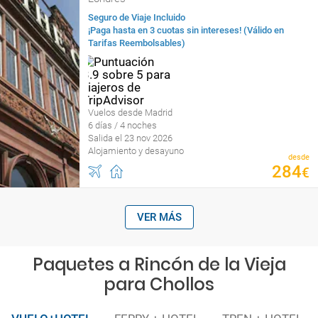
Seguro de Viaje Incluido
¡Paga hasta en 3 cuotas sin intereses! (Válido en
Tarifas Reembolsables)
Vuelos desde Madrid
6 días / 4 noches
Salida el 23 nov 2026
Alojamiento y desayuno
desde
284
€
VER MÁS
Paquetes a Rincón de la Vieja
para Chollos