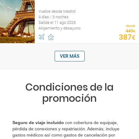
Vuelos desde Madrid
4 días / 3 noches
Salida el 11 ago 2026
desde
Alojamiento y desayuno
449
€
387
€
VER MÁS
Condiciones de la
promoción
Seguro de viaje incluido
con cobertura de equipaje,
pérdida de conexiones y repatriación. Además, incluye
gastos médicos así como gastos de cancelación por