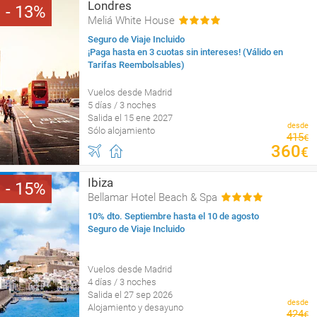
Londres
13
Meliá White House
Seguro de Viaje Incluido
¡Paga hasta en 3 cuotas sin intereses! (Válido en
Tarifas Reembolsables)
Vuelos desde Madrid
5 días / 3 noches
Salida el 15 ene 2027
desde
Sólo alojamiento
415
€
360
€
Ibiza
15
Bellamar Hotel Beach & Spa
10% dto. Septiembre hasta el 10 de agosto
Seguro de Viaje Incluido
Vuelos desde Madrid
4 días / 3 noches
Salida el 27 sep 2026
desde
Alojamiento y desayuno
424
€