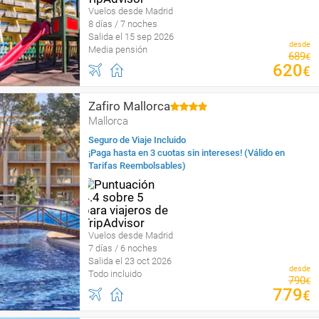
Vuelos desde Madrid
8 días / 7 noches
Salida el 15 sep 2026
desde
Media pensión
689
€
620
€
Zafiro Mallorca
Mallorca
Seguro de Viaje Incluido
¡Paga hasta en 3 cuotas sin intereses! (Válido en
Tarifas Reembolsables)
Vuelos desde Madrid
7 días / 6 noches
Salida el 23 oct 2026
desde
Todo incluido
790
€
779
€