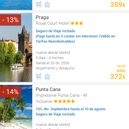
359
€
Praga
13
Royal Court Hotel
Seguro de Viaje Incluido
¡Paga hasta en 3 cuotas sin intereses! (Válido en
Tarifas Reembolsables)
Vuelos desde Madrid
5 días / 4 noches
Salida el 20 dic 2026
desde
Alojamiento y desayuno
430
€
372
€
Punta Cana
14
Impressive Punta Cana - All
Inclusive
10% dto. Septiembre hasta el 10 de agosto
Seguro de Viaje Incluido
Vuelos desde Madrid