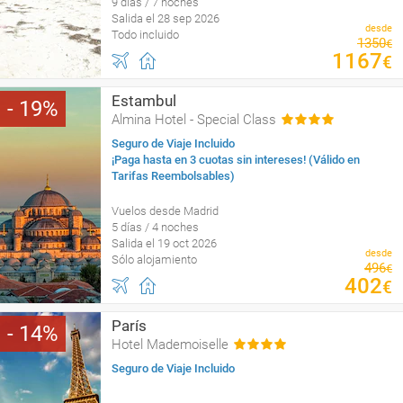
9 días / 7 noches
Salida el 28 sep 2026
desde
Todo incluido
1350
€
1167
€
Estambul
19
Almina Hotel - Special Class
Seguro de Viaje Incluido
¡Paga hasta en 3 cuotas sin intereses! (Válido en
Tarifas Reembolsables)
Vuelos desde Madrid
5 días / 4 noches
Salida el 19 oct 2026
desde
Sólo alojamiento
496
€
402
€
París
14
Hotel Mademoiselle
Seguro de Viaje Incluido