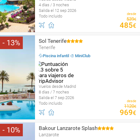
4 días / 3 noches
Salida el 12 sep 2026
desde
Todo incluido
539
€
485
€
Sol Tenerife
13
Tenerife
💦Piscina infantil 🎨 MiniClub
Vuelos desde Madrid
8 días / 7 noches
Salida el 7 sep 2026
desde
Todo incluido
1120
€
969
€
Bakour Lanzarote Splash
10
Lanzarote