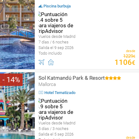
🌊 Piscina burbuja
Vuelos desde Madrid
7 días / 6 noches
Salida el 9 sep 2026
desde
Todo incluido
1229
€
1106
€
Sol Katmandú Park & Resort
14
Mallorca
🤹‍♀️ Hotel Tematizado
Vuelos desde Madrid
5 días / 3 noches
Salida el 5 sep 2026
desde