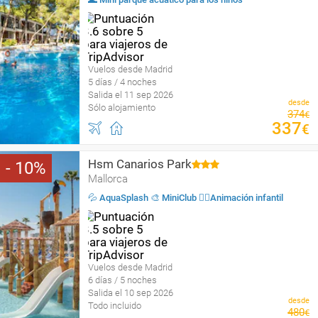
Vuelos desde Madrid
5 días / 4 noches
Salida el 11 sep 2026
desde
Sólo alojamiento
374
€
337
€
Hsm Canarios Park
10
Mallorca
💦 AquaSplash 🎨 MiniClub 🤹‍♂️Animación infantil
Vuelos desde Madrid
6 días / 5 noches
Salida el 10 sep 2026
desde
Todo incluido
480
€