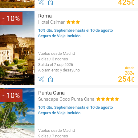
425
€
Roma
10
Hotel Osimar
10% dto. Septiembre hasta el 10 de agosto
Seguro de Viaje Incluido
Vuelos desde Madrid
4 días / 3 noches
Salida el 7 sep 2026
desde
Alojamiento y desayuno
282
€
254
€
Punta Cana
10
Sunscape Coco Punta Cana
10% dto. Septiembre hasta el 10 de agosto
Seguro de Viaje Incluido
Vuelos desde Madrid
9 días / 7 noches