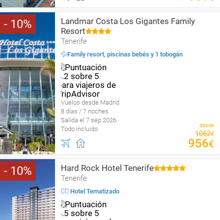
Landmar Costa Los Gigantes Family
10
Resort
Tenerife
💦Family resort, piscinas bebés y 1 tobogán
Vuelos desde Madrid
8 días / 7 noches
Salida el 7 sep 2026
desde
Todo incluido
1062
€
956
€
Hard Rock Hotel Tenerife
10
Tenerife
🤹‍♀️ Hotel Tematizado