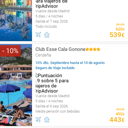
Vuelos desde Madrid
5 días / 4 noches
Salida el 7 sep 2026
desde
Todo incluido
625
€
539
€
Club Esse Cala Gonone
10
Cerdeña
10% dto. Septiembre hasta el 10 de agosto
Seguro de Viaje Incluido
Vuelos desde Madrid
5 días / 4 noches
Salida el 6 sep 2026
desde
Media pensión con bebidas
492
€
443
€