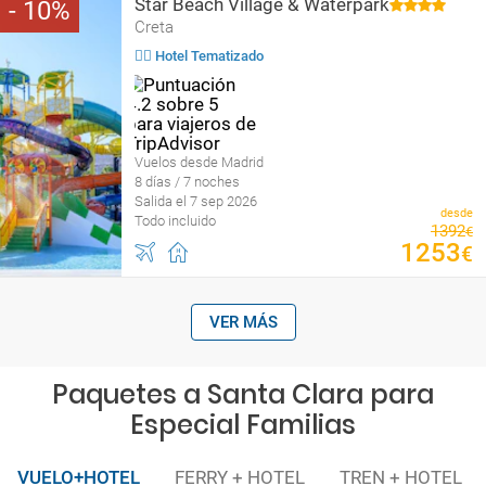
Star Beach Village & Waterpark
10
Creta
🤹‍♀️ Hotel Tematizado
Vuelos desde Madrid
8 días / 7 noches
Salida el 7 sep 2026
desde
Todo incluido
1392
€
1253
€
VER MÁS
Paquetes a Santa Clara para
Especial Familias
VUELO+HOTEL
FERRY + HOTEL
TREN + HOTEL