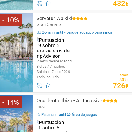
432
€
Servatur Waikiki
10
Gran Canaria
🤹‍♀️ Zona infantil y parque acuático para niños
Vuelos desde Madrid
8 días / 7 noches
Salida el 7 sep 2026
desde
Todo incluido
807
€
726
€
Occidental Ibiza - All Inclusive
14
Ibiza
💦 Piscina infantil 🧩 Área de juegos