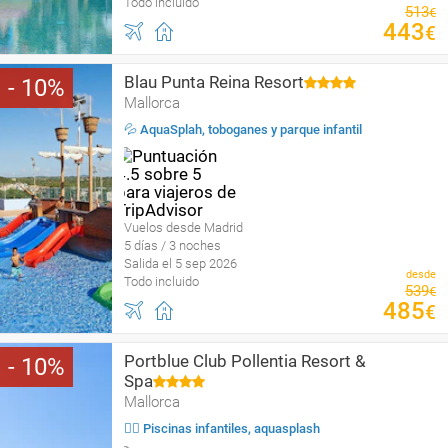
Todo incluido
513
€
443
€
Blau Punta Reina Resort
10
Mallorca
💦 AquaSplah, toboganes y parque infantil
Vuelos desde Madrid
5 días / 3 noches
Salida el 5 sep 2026
desde
Todo incluido
539
€
485
€
Portblue Club Pollentia Resort &
10
Spa
Mallorca
🏄‍♀️ Piscinas infantiles, aquasplash