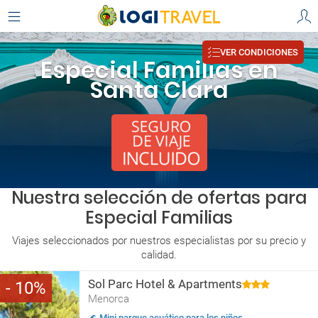
VER CONDICIONES
Especial Familias en
Santa Clara
Nuestra selección de ofertas para
Especial Familias
Viajes seleccionados por nuestros especialistas por su precio y
calidad.
Sol Parc Hotel & Apartments
10
Menorca
🌊 Mini parque acuático para los niños