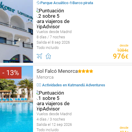
💦Parque Acuático ⛵️Barco pirata
Vuelos desde Madrid
8 días / 7 noches
Salida el 8 sep 2026
desde
Todo incluido
1084
€
976
€
Sol Falcó Menorca
13
Menorca
🤹‍♀️ Actividades en Katmandú Adventures
Vuelos desde Madrid
4 días / 3 noches
Salida el 12 sep 2026
desde
Todo incluido