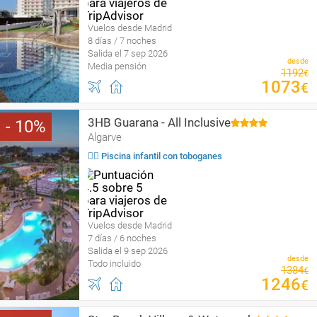
Vuelos desde Madrid
8 días / 7 noches
Salida el 7 sep 2026
desde
Media pensión
1192
€
1073
€
3HB Guarana - All Inclusive
10
Algarve
🏄‍♀️ Piscina infantil con toboganes
Vuelos desde Madrid
7 días / 6 noches
Salida el 9 sep 2026
desde
Todo incluido
1384
€
1246
€