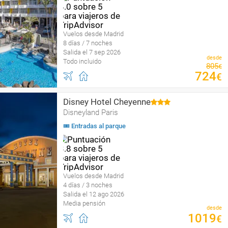
Vuelos desde Madrid
8 días / 7 noches
Salida el 7 sep 2026
desde
Todo incluido
805
€
724
€
Disney Hotel Cheyenne
Disneyland Paris
🎟 Entradas al parque
Vuelos desde Madrid
4 días / 3 noches
Salida el 12 ago 2026
Media pensión
desde
1019
€