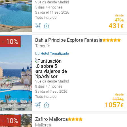
Vuelos desde Madrid
5 días / 4 noches
Salida el 11 sep 2026
desde
Todo incluido
479
€
431
€
Bahia Principe Explore Fantasia
10
Tenerife
🤹‍♀️ Hotel Tematizado
Vuelos desde Madrid
8 días / 7 noches
Salida el 7 sep 2026
desde
Todo incluido
1174
€
1057
€
Zafiro Mallorca
10
Mallorca