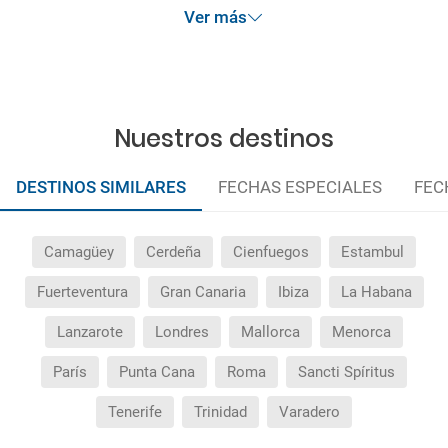
Ver más
Nuestros destinos
DESTINOS SIMILARES
FECHAS ESPECIALES
FEC
Camagüey
Cerdeña
Cienfuegos
Estambul
Fuerteventura
Gran Canaria
Ibiza
La Habana
Lanzarote
Londres
Mallorca
Menorca
París
Punta Cana
Roma
Sancti Spíritus
Tenerife
Trinidad
Varadero