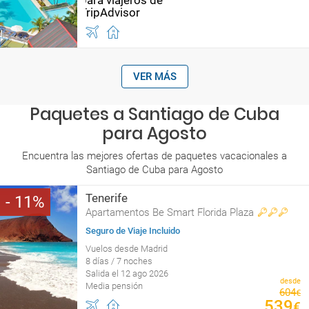
VER MÁS
Paquetes a Santiago de Cuba
para Agosto
Encuentra las mejores ofertas de paquetes vacacionales a
Santiago de Cuba para Agosto
Tenerife
11
Apartamentos Be Smart Florida Plaza
Seguro de Viaje Incluido
Vuelos desde Madrid
8 días / 7 noches
Salida el 12 ago 2026
desde
Media pensión
604
€
539
€