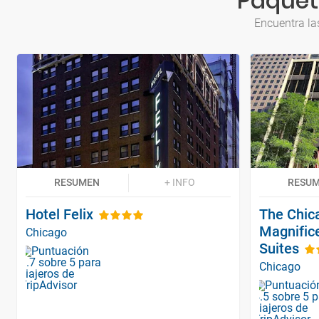
Paquet
Encuentra la
RESUMEN
+ INFO
RESU
Hotel Felix
The Chica
Magnifice
Chicago
Suites
Chicago