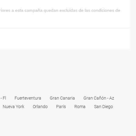
eriores a esta campaña quedan excluidas de las condiciones de
- Fl
Fuerteventura
Gran Canaria
Gran Cañón - Az
Nueva York
Orlando
París
Roma
San Diego