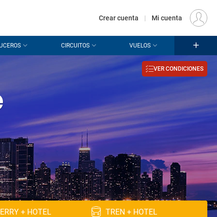
€
Origen
MADRID (MAD)
ES
EUR
Crear cuenta
|
Mi cuenta
UCEROS
CIRCUITOS
VUELOS
VER CONDICIONES
e
ERRY + HOTEL
TREN + HOTEL