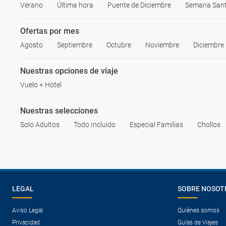
Verano
Última hora
Puente de Diciembre
Semana San
Ofertas por mes
Agosto
Septiembre
Octubre
Noviembre
Diciembre
Nuestras opciones de viaje
Vuelo + Hotel
Nuestras selecciones
Solo Adultos
Todo Incluido
Especial Familias
Chollos
LEGAL
SOBRE NOSOT
Aviso Legal
Quiénes somos
Privacidad
Guías de Viajes