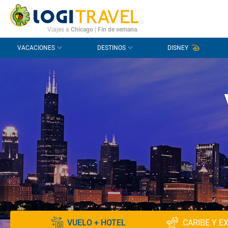
CONTACTO
PREGUNTAS FRECUENTES
Viajes a
Chicago
|
Fin de semana
.
VACACIONES
DESTINOS
DISNEY
VUELO + HOTEL
CARIBE Y E