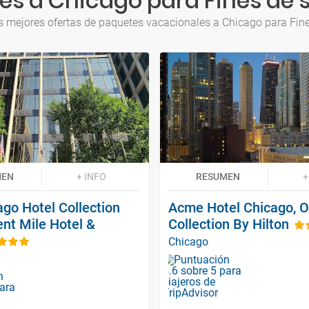
es a Chicago para Fines de
s mejores ofertas de paquetes vacacionales a Chicago para Fi
MEN
+ INFO
RESUMEN
+
go Hotel Collection
Acme Hotel Chicago, O
nt Mile Hotel &
Collection By Hilton
Chicago