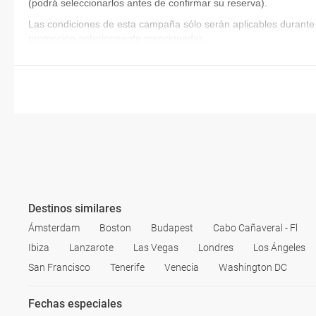
(podrá seleccionarlos antes de confirmar su reserva)
.
Las condiciones de esta campaña sólo serán aplicables durante 
promoción anteriormente mencionadas.
Destinos similares
Ámsterdam
Boston
Budapest
Cabo Cañaveral - Fl
Ibiza
Lanzarote
Las Vegas
Londres
Los Ángeles
San Francisco
Tenerife
Venecia
Washington DC
Fechas especiales