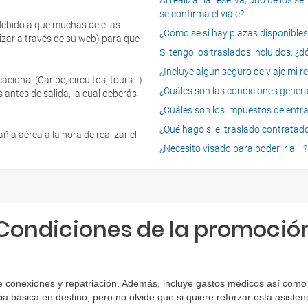
Al realizar la reserva, uno de los 
se confirma el viaje?
 debido a que muchas de ellas
¿Cómo sé si hay plazas disponibles e
izar a través de su web) para que
Si tengo los traslados incluidos, ¿
¿Incluye algún seguro de viaje mi r
onal (Caribe, circuitos, tours...)
¿Cuáles son las condiciones general
 antes de salida, la cual deberás
¿Cuáles son los impuestos de entrad
¿Qué hago si el traslado contratado
ía aérea a la hora de realizar el
¿Necesito visado para poder ir a ...?
Condiciones de la promoció
 conexiones y repatriación. Además, incluye gastos médicos así como g
ia básica en destino, pero no olvide que si quiere reforzar esta asist