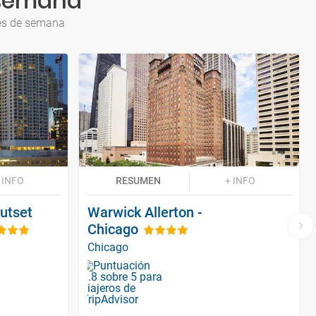
 semana
nes de semana
 INFO
RESUMEN
+ INFO
utset
Warwick Allerton -
Chicago
Chicago