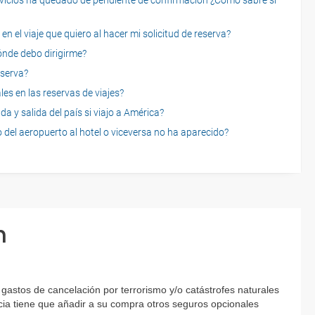
servicios ha quedado de pendiente de confirmación ¿Cómo sabré si
n el viaje que quiero al hacer mi solicitud de reserva?
dónde debo dirigirme?
eserva?
es en las reservas de viajes?
a y salida del país si viajo a América?
 del aeropuerto al hotel o viceversa no ha aparecido?
n
astos de cancelación por terrorismo y/o catástrofes naturales
encia tiene que añadir a su compra otros seguros opcionales