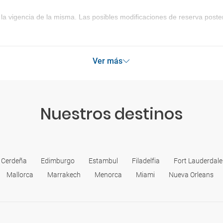
la vigencia de la misma. Las posibles modificaciones de reserva post
Ver más
Nuestros destinos
Cerdeña
Edimburgo
Estambul
Filadelfia
Fort Lauderdale 
Mallorca
Marrakech
Menorca
Miami
Nueva Orleans