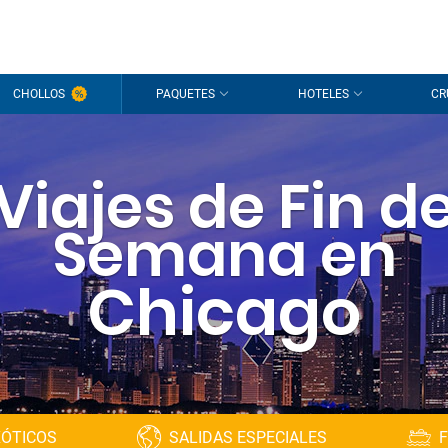
CHOLLOS
PAQUETES
HOTELES
CR
Viajes de Fin d
Semana en
Chicago
XÓTICOS
SALIDAS ESPECIALES
F