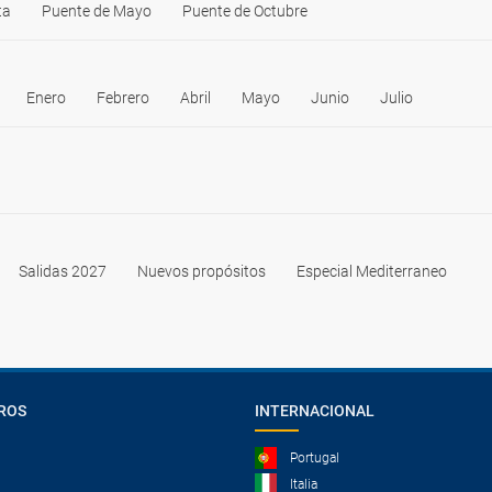
ta
Puente de Mayo
Puente de Octubre
Enero
Febrero
Abril
Mayo
Junio
Julio
Salidas 2027
Nuevos propósitos
Especial Mediterraneo
ROS
INTERNACIONAL
Portugal
Italia