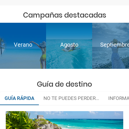
Campañas destacadas
Verano
Agosto
Septiembr
Guía de destino
GUÍA RÁPIDA
NO TE PUEDES PERDER...
INFORMA
La huella de los mayas
Descubre un nuevo mundo bajo el mar
La documentación de tu reserva te será enviada por mail en el