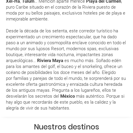
Xel-Há
,
Tulum
… Mención aparte merece
Playa del Carmen
,
¿Qué caducidad debe tener mi pasaporte para ir
puro Caribe situado en el corazón de la Riviera puesto de
a...?
moda por su bellos paisajes, exclusivos hoteles pie de playa e
inmejorable ambiente.
¿Con cuánta antelación tengo que estar en el
Desde la década de los setenta, este corredor turístico ha
aeropuerto?
experimentado un crecimiento espectacular, que ha dado
paso a un animado y cosmopolita enclave conocido en todo el
RESERVAR ¿Cómo puedo reservar un viaje de
mundo por sus lujosos
Resort
, modernos spas, exclusivas
boutique
, interesante vida nocturna, impactantes zonas
paquete vacacional en la página web?
arqueológicas…
Riviera Maya
es mucho más. Soñado edén
para los amantes del golf, el buceo y el
snorkeling
, ofrece un
Al realizar la reserva, uno de los servicios ha
océano de posibilidades los doce meses del año. Elegido
quedado de pendiente de confirmación ¿Cómo
por familias y parejas de todo el mundo, te sorprenderá por su
sabré si se confirma el viaje?
excelente oferta gastronómica y enraizada cultura heredada
de los antiguos mayas. Pregunta a los lugareños, ellos te
desvelarán los secretos del
México
más auténtico. Porque si
¿Cómo sé si hay plazas disponibles en el viaje que
hay algo que recordarás de este pueblo, es la calidez y la
quiero al hacer mi solicitud de reserva?
alegría de vivir de sus habitantes.
Si tengo los traslados incluidos, ¿dónde debo
Nuestros destinos
dirigirme?