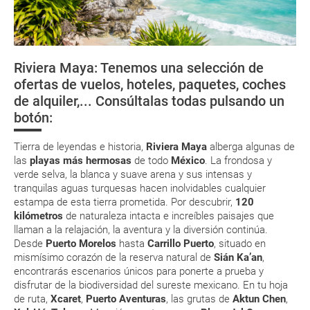
momento que el pago de la reserva esté realizado completamente.
Organiza tu viaje
Respecto a las tarjetas de embarque, casi todas las compañías aéreas
Documentación
tienen ya todos sus billetes electrónicos por lo que podrás obtenerlas
directamente en los mostradores de la aerolínea o realizando el check-
Riviera Maya: Tenemos una selección de
in por su web.
¿Cómo llegar?
Cobá
Bucea en
Playa del Ca
ofertas de vuelos, hoteles, paquetes, coches
Cozumel, el
Eso sí, deberás estar atento si viajas con una compañía low cost, debido
de alquiler,... Consúltalas todas pulsando un
a que muchas de ellas exigen la presentación de la tarjeta de embarque
¿Dónde alojarse?
paraíso del
(que deberás realizar a través de su web) para que no te carguen un
submarinismo
botón:
suplemento extra en el mismo aeropuerto.
En caso de tener que enviarte la documentación de un paquete
Tierra de leyendas e historia,
Riviera Maya
alberga algunas de
vacacional (Caribe, circuitos, tours...) te enviaremos la documentación
las
playas más hermosas
de todo
México
. La frondosa y
de tu reserva alrededor de 10 días antes de salida, la cual deberás
verde selva, la blanca y suave arena y sus intensas y
imprimir y llevar contigo en el viaje.
tranquilas aguas turquesas hacen inolvidables cualquier
Esta documentación te será requerida en el mostrador de la compañía
estampa de esta tierra prometida. Por descubrir,
120
aérea a la hora de realizar el check-in el día de la salida.
kilómetros
de naturaleza intacta e increíbles paisajes que
llaman a la relajación, la aventura y la diversión continúa.
Desde
Puerto Morelos
hasta
Carrillo Puerto
, situado en
MODIFICACIÓN ó CANCELACIÓN ¿Puedo anular o
mismísimo corazón de la reserva natural de
Sián Ka’an
,
modificar una reserva del viaje? ¿Qué gastos puede
encontrarás escenarios únicos para ponerte a prueba y
disfrutar de la biodiversidad del sureste mexicano. En tu hoja
generar una anulación o modificación del viaje?
de ruta,
Xcaret
,
Puerto Aventuras
, las grutas de
Aktun Chen
,