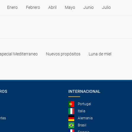
Enero
Febrero
Abril
Mayo
Junio
Julio
special Mediterraneo
Nuevos propósitos
Luna de miel
ROS
INTERNACIONAL
Portugal
Italia
ntes
Alemania
Brasil