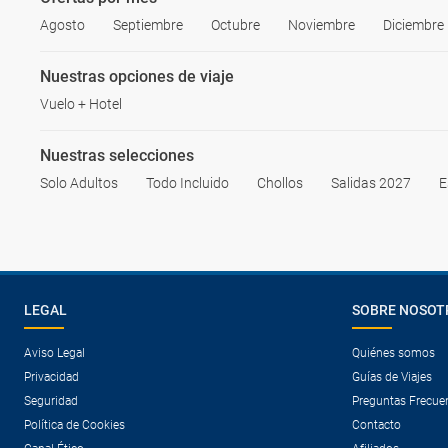
Agosto
Septiembre
Octubre
Noviembre
Diciembre
Nuestras opciones de viaje
Vuelo + Hotel
Nuestras selecciones
Solo Adultos
Todo Incluido
Chollos
Salidas 2027
E
LEGAL
SOBRE NOSOT
Aviso Legal
Quiénes somos
Privacidad
Guías de Viajes
Seguridad
Preguntas Frecue
Política de Cookies
Contacto