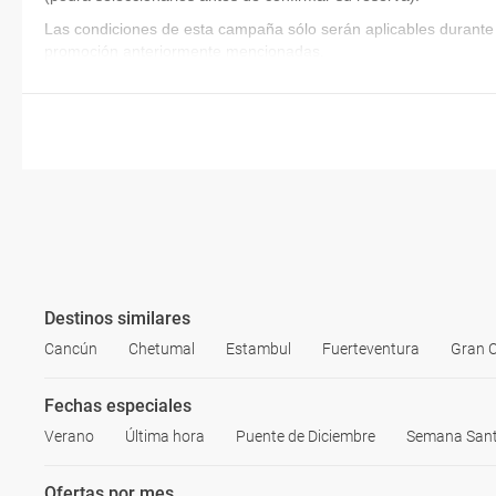
Las condiciones de esta campaña sólo serán aplicables durante 
promoción anteriormente mencionadas.
Destinos similares
Cancún
Chetumal
Estambul
Fuerteventura
Gran 
Fechas especiales
Verano
Última hora
Puente de Diciembre
Semana San
Ofertas por mes