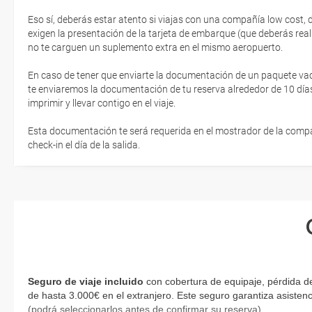
Eso sí, deberás estar atento si viajas con una compañía low cost,
exigen la presentación de la tarjeta de embarque (que deberás real
no te carguen un suplemento extra en el mismo aeropuerto.
En caso de tener que enviarte la documentación de un paquete vacaci
te enviaremos la documentación de tu reserva alrededor de 10 días
imprimir y llevar contigo en el viaje.
Esta documentación te será requerida en el mostrador de la compañ
check-in el día de la salida.
Seguro de viaje incluido
con cobertura de equipaje, pérdida de
de hasta 3.000€ en el extranjero. Este seguro garantiza asistenc
(podrá seleccionarlos antes de confirmar su reserva)
.