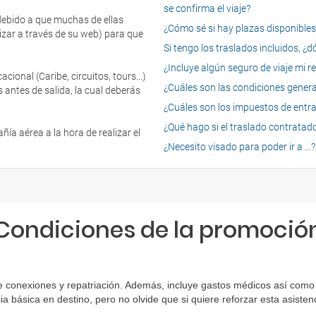
se confirma el viaje?
 debido a que muchas de ellas
¿Cómo sé si hay plazas disponibles e
izar a través de su web) para que
Si tengo los traslados incluidos, ¿
¿Incluye algún seguro de viaje mi r
onal (Caribe, circuitos, tours...)
¿Cuáles son las condiciones general
 antes de salida, la cual deberás
¿Cuáles son los impuestos de entrad
¿Qué hago si el traslado contratado
ía aérea a la hora de realizar el
¿Necesito visado para poder ir a ...?
Condiciones de la promoció
 conexiones y repatriación. Además, incluye gastos médicos así como g
ia básica en destino, pero no olvide que si quiere reforzar esta asist