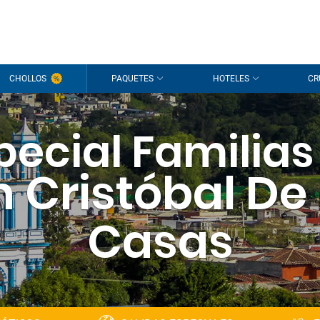
CHOLLOS
PAQUETES
HOTELES
CR
pecial Familias
 Cristóbal De
Casas