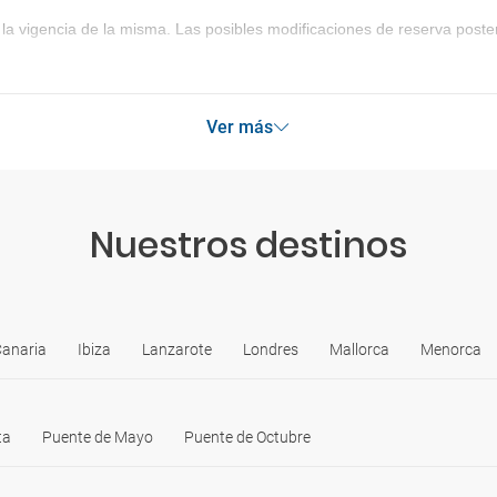
la vigencia de la misma. Las posibles modificaciones de reserva post
Ver más
Nuestros destinos
Canaria
Ibiza
Lanzarote
Londres
Mallorca
Menorca
ta
Puente de Mayo
Puente de Octubre