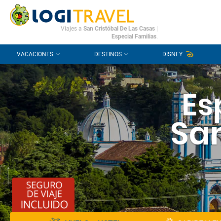
CONTACTO
PREGUNTAS FRECUENTES
Viajes a
San Cristóbal De Las Casas
|
Especial Familias
.
VACACIONES
DESTINOS
DISNEY
Es
San