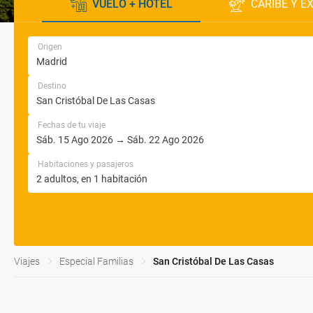
VUELO + HOTEL
CARIBE Y E
Origen
Destino
Fechas de tu viaje
Habitaciones y pasajeros
Viajes
Especial Familias
San Cristóbal De Las Casas