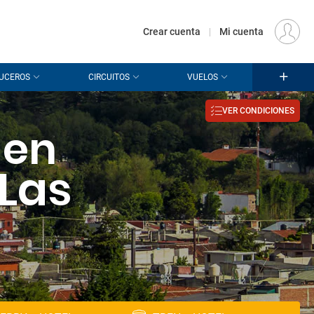
€
Origen
MADRID (MAD)
ES
EUR
Crear cuenta
|
Mi cuenta
UCEROS
CIRCUITOS
VUELOS
VER CONDICIONES
 en
 Las