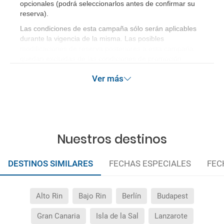
opcionales (podrá seleccionarlos antes de confirmar su
reserva)
.
Las condiciones de esta campaña sólo serán aplicables
durante la vigencia de la misma. Las posibles
modificaciones de reserva posteriores a esta campaña
quedan excluidas de las condiciones de promoción
anteriormente mencionadas.
Ver más
Nuestros destinos
DESTINOS SIMILARES
FECHAS ESPECIALES
FEC
Alto Rin
Bajo Rin
Berlín
Budapest
Gran Canaria
Isla de la Sal
Lanzarote