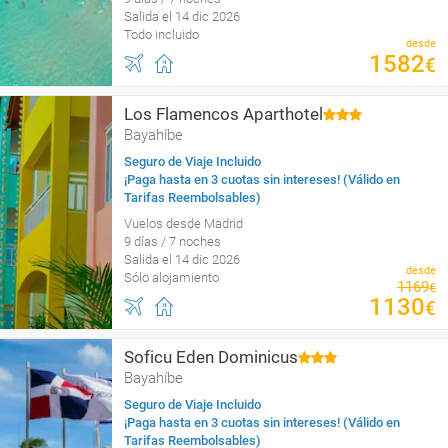
Salida el 14 dic 2026
Todo incluido
desde
1582
€
Los Flamencos Aparthotel
Bayahíbe
Seguro de Viaje Incluido
¡Paga hasta en 3 cuotas sin intereses! (Válido en
Tarifas Reembolsables)
Vuelos desde Madrid
9 días / 7 noches
Salida el 14 dic 2026
desde
Sólo alojamiento
1169
€
1130
€
Soficu Eden Dominicus
Bayahíbe
Seguro de Viaje Incluido
¡Paga hasta en 3 cuotas sin intereses! (Válido en
Tarifas Reembolsables)