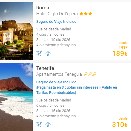
Roma
Hotel Giglio Dell'opera
Seguro de Viaje Incluido
Vuelos desde Madrid
4 días / 3 noches
Salida el 10 dic 2026
desde
Alojamiento y desayuno
191
€
189
€
Tenerife
Apartamentos Teneguia
Seguro de Viaje Incluido
¡Paga hasta en 3 cuotas sin intereses! (Válido en
Tarifas Reembolsables)
Vuelos desde Madrid
6 días / 5 noches
Salida el 16 dic 2026
Alojamiento y desayuno
desde
310
€