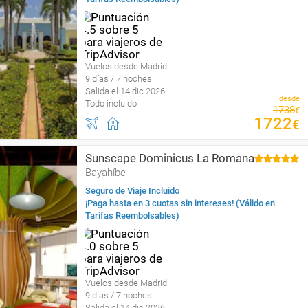
Vuelos desde Madrid
9 días / 7 noches
Salida el 14 dic 2026
desde
Todo incluido
1738
€
1722
€
Sunscape Dominicus La Romana
Bayahíbe
Seguro de Viaje Incluido
¡Paga hasta en 3 cuotas sin intereses! (Válido en
Tarifas Reembolsables)
Vuelos desde Madrid
9 días / 7 noches
Salida el 14 dic 2026