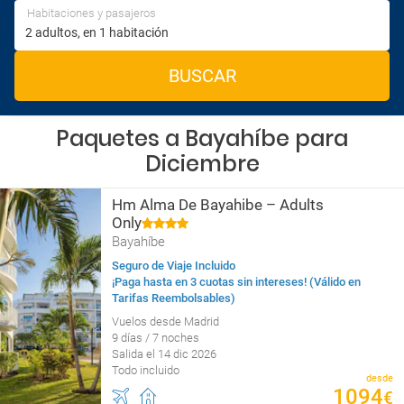
Habitaciones y pasajeros
BUSCAR
Paquetes a Bayahíbe para
Diciembre
Hm Alma De Bayahibe – Adults
Only
Bayahíbe
Seguro de Viaje Incluido
¡Paga hasta en 3 cuotas sin intereses! (Válido en
Tarifas Reembolsables)
Vuelos desde Madrid
9 días / 7 noches
Salida el 14 dic 2026
Todo incluido
desde
1094
€