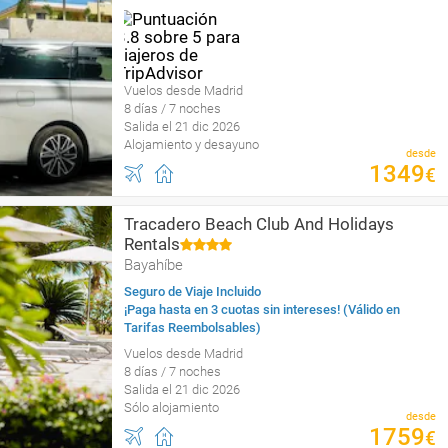
Vuelos desde Madrid
8 días / 7 noches
Salida el 21 dic 2026
Alojamiento y desayuno
desde
1349
€
Tracadero Beach Club And Holidays
Rentals
Bayahíbe
Seguro de Viaje Incluido
¡Paga hasta en 3 cuotas sin intereses! (Válido en
Tarifas Reembolsables)
Vuelos desde Madrid
8 días / 7 noches
Salida el 21 dic 2026
Sólo alojamiento
desde
1759
€