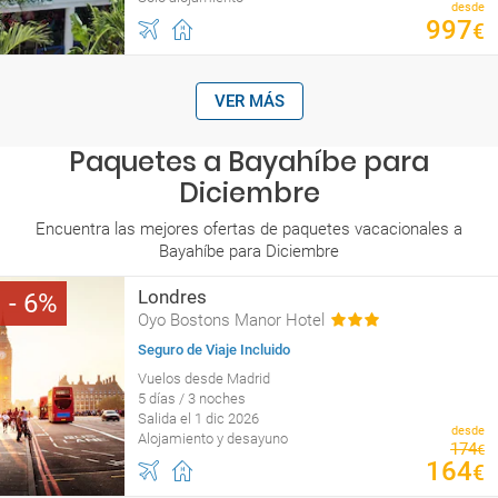
desde
997
€
VER MÁS
Paquetes a Bayahíbe para
Diciembre
Encuentra las mejores ofertas de paquetes vacacionales a
Bayahíbe para Diciembre
Londres
6
Oyo Bostons Manor Hotel
Seguro de Viaje Incluido
Vuelos desde Madrid
5 días / 3 noches
Salida el 1 dic 2026
desde
Alojamiento y desayuno
174
€
164
€