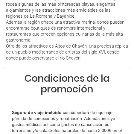
suplemento extra en el mismo aeropuerto.
rodea algunas de las más pintorescas playas, elegantes
alojamientos y las atracciones más envidiables de las
En caso de tener que enviarte la documentación de un paquete
regiones de La Romana y Bayahibe.
vacacional (Caribe, circuitos, tours...) te enviaremos la documentación
de tu reserva alrededor de 10 días antes de salida, la cual deberás
Además la región ofrece una atractiva marina, donde pueden
imprimir y llevar contigo en el viaje.
encontrarse boutiques de renombre internacional y
restaurantes que ofrecen opciones culinarias de la más alta
Esta documentación te será requerida en el mostrador de la compañía
gastronomía.
aérea a la hora de realizar el check-in el día de la salida.
Otro de los atractivos es Altos de Chavón, una preciosa réplica
de un pueblo mediterráneo de artistas del siglo XVI, desde
donde puede observarse el río Chavón.
MODIFICACIÓN ó CANCELACIÓN ¿Puedo anular o
modificar una reserva del viaje? ¿Qué gastos puede
Condiciones de la
generar una anulación o modificación del viaje?
promoción
¿Qué caducidad debe tener mi pasaporte para ir
a...?
¿Con cuánta antelación tengo que estar en el
Seguro de viaje incluido
con cobertura de equipaje,
aeropuerto?
pérdida de conexiones y repatriación. Además, incluye
gastos médicos así como gastos de cancelación por
terrorismo y/o catástrofes naturales de hasta 3.000€ en el
RESERVAR ¿Cómo puedo reservar un viaje de