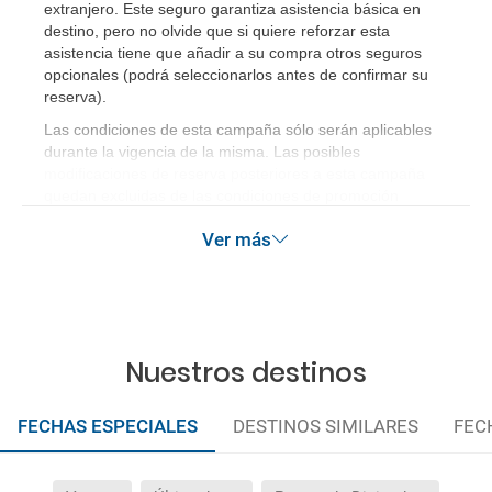
extranjero. Este seguro garantiza asistencia básica en
paquete vacacional en la página web?
destino, pero no olvide que si quiere reforzar esta
asistencia tiene que añadir a su compra otros seguros
Al realizar la reserva, uno de los servicios ha
opcionales (podrá seleccionarlos antes de confirmar su
reserva)
.
quedado de pendiente de confirmación ¿Cómo
sabré si se confirma el viaje?
Las condiciones de esta campaña sólo serán aplicables
durante la vigencia de la misma. Las posibles
modificaciones de reserva posteriores a esta campaña
¿Cómo sé si hay plazas disponibles en el viaje que
quedan excluidas de las condiciones de promoción
quiero al hacer mi solicitud de reserva?
anteriormente mencionadas.
Ver más
Si tengo los traslados incluidos, ¿dónde debo
dirigirme?
¿Incluye algún seguro de viaje mi reserva?
Nuestros destinos
¿Cuáles son las condiciones generales en las
reservas de viajes?
FECHAS ESPECIALES
DESTINOS SIMILARES
FEC
¿Cuáles son los impuestos de entrada y salida del