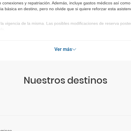
e conexiones y repatriación. Además, incluye gastos médicos así como 
<span style="color:#0000FF;">centralromana.com.do </span></li>
ia básica en destino, pero no olvide que si quiere reforzar esta asist
Región Sur
<li>Centro Médico Regional Barahona<br />
José Francisco Peña Gómez 71, Barahona<br />
la vigencia de la misma. Las posibles modificaciones de reserva post
809-524-2470</li>
le.
Ver más
Nuestros destinos