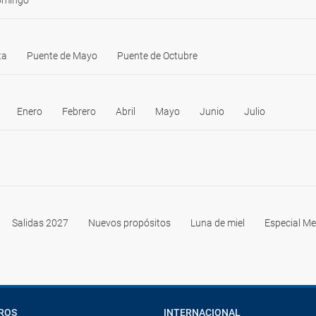
omingo
ta
Puente de Mayo
Puente de Octubre
Enero
Febrero
Abril
Mayo
Junio
Julio
Salidas 2027
Nuevos propósitos
Luna de miel
Especial Me
ROS
INTERNACIONAL