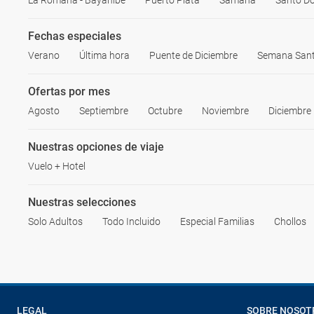
La Romana - Bayahibe
Puerto Plata
Samaná
Santo D
Fechas especiales
Verano
Última hora
Puente de Diciembre
Semana San
Ofertas por mes
Agosto
Septiembre
Octubre
Noviembre
Diciembre
Nuestras opciones de viaje
Vuelo + Hotel
Nuestras selecciones
Solo Adultos
Todo Incluido
Especial Familias
Chollos
LEGAL
SOBRE NOSOT