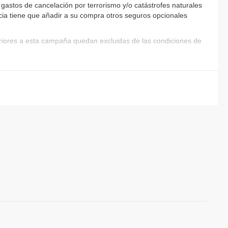
gastos de cancelación por terrorismo y/o catástrofes naturales
encia tiene que añadir a su compra otros seguros opcionales
eriores a esta campaña quedan excluidas de las condiciones de