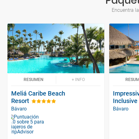
Paquet
Encuentra la
RESUMEN
+ INFO
RESU
Meliá Caribe Beach
Impressiv
Resort
Inclusive
Bávaro
Bávaro