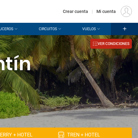
€
Origen
MADRID (MAD)
ES
EUR
Crear cuenta
|
Mi cuenta
UCEROS
CIRCUITOS
VUELOS
VER CONDICIONES
ntín
ERRY + HOTEL
TREN + HOTEL