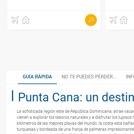
GUÍA RÁPIDA
NO TE PUEDES PERDER...
INF
Punta Cana: un desti
Cayo Arena
La perfecta mezcla de sabores
La sofisticada región este de República Dominicana, atrae vaca
Cayo Levantado
¿Cómo llegar desde España?
vienen a explorar los tesoros naturales y a disfrutar los lujoso
La documentación de tu reserva te será enviada por mail en el mo
kilómetros de las mejores playas del mundo, la costa está bañ
esté realizado completamente.
turquesas y bordeada de una franja de palmeras impresionante