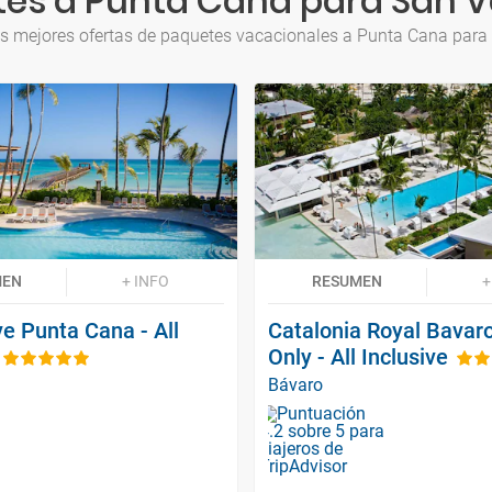
es a Punta Cana para San V
s mejores ofertas de paquetes vacacionales a Punta Cana para
MEN
+ INFO
RESUMEN
+
e Punta Cana - All
Catalonia Royal Bavaro
Only - All Inclusive
Bávaro