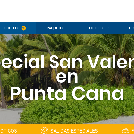
CHOLLOS
PAQUETES
HOTELES
CR
ecial San Vale
en
Punta Cana
XÓTICOS
SALIDAS ESPECIALES
F