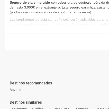
Seguro de viaje incluido
con cobertura de equipaje, pérdida d
de hasta 3.000€ en el extranjero. Este seguro garantiza asistenc
(podrá seleccionarlos antes de confirmar su reserva).
Las condiciones de esta campaña sólo serán aplicables durante 
promoción anteriormente mencionadas. Descuento no acumulab
Destinos recomendados
Bávaro
Destinos similares