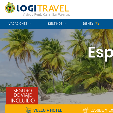
CONTACTO
PREGUNTAS FRECUENTES
Viajes a
Punta Cana
|
San Valentín
.
VACACIONES
DESTINOS
DISNEY
Esp
VUELO + HOTEL
CARIBE Y E