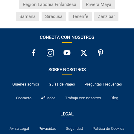
Región Laponia Finlandesa
Riviera Maya
Samaná
Siracusa
Tenerife
Zanzíbar
CONECTA CON NOSOTROS
SOBRE NOSOTROS
Quiénes somos
Guías de Viajes
Preguntas Frecuentes
Contacto
Afiliados
Trabaja con nosotros
Blog
LEGAL
Aviso Legal
Privacidad
Seguridad
Política de Cookies