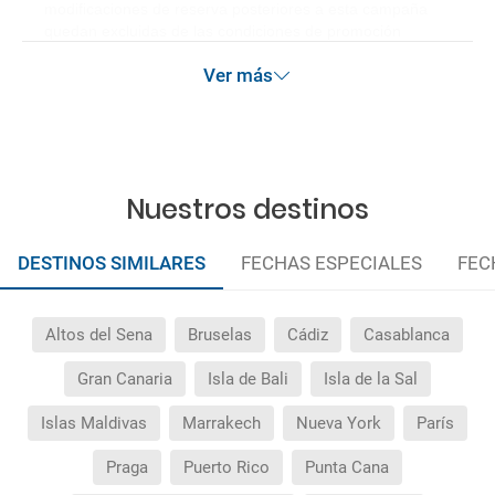
modificaciones de reserva posteriores a esta campaña
quedan excluidas de las condiciones de promoción
anteriormente mencionadas.
Ver más
Nuestros destinos
DESTINOS SIMILARES
FECHAS ESPECIALES
FEC
Altos del Sena
Bruselas
Cádiz
Casablanca
Gran Canaria
Isla de Bali
Isla de la Sal
Islas Maldivas
Marrakech
Nueva York
París
Praga
Puerto Rico
Punta Cana