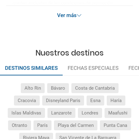
quedan excluidas de las condiciones de promoción
anteriormente mencionadas.
Ver más
Nuestros destinos
DESTINOS SIMILARES
FECHAS ESPECIALES
FEC
Alto Rin
Bávaro
Costa de Cantabria
Cracovia
Disneyland Paris
Esna
Haría
Islas Maldivas
Lanzarote
Londres
Maafushi
Otranto
París
Playa del Carmen
Punta Cana
Riviera Maya
San Vicente de La Barquera